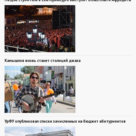
Камышлов вновь станет столицей джаза
УрФУ опубликовал списки зачисленных на бюджет абитуриентов