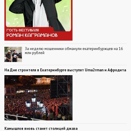
За неделю мошенники обманули екатеринбуржцев на 16
млн рублей
На Дне строителя в Екатеринбурге выступят Uma2rman и Афродита
Камышлов вновь станет столицей джаза