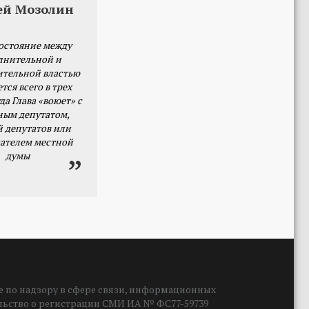
ей Мозолин
остояние между
лнительной и
ительной властью
тся всего в трех
да Глава «воюет» с
ным депутатом,
й депутатов или
ателем местной
думы
 по надзору в сфере связи, информационных
ельство о регистрации СМИ ИА № ФС77-59739