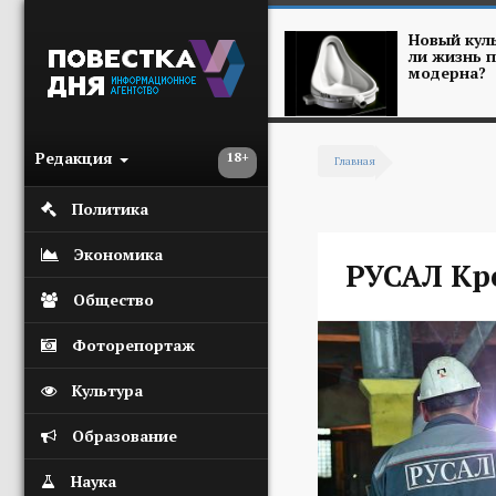
Перейти к основному содержанию
Новый куль
ли жизнь п
модерна?
Редакция
18+
Главная
Вы здесь
Политика
Экономика
РУСАЛ Кр
Общество
Фоторепортаж
Культура
Образование
Наука