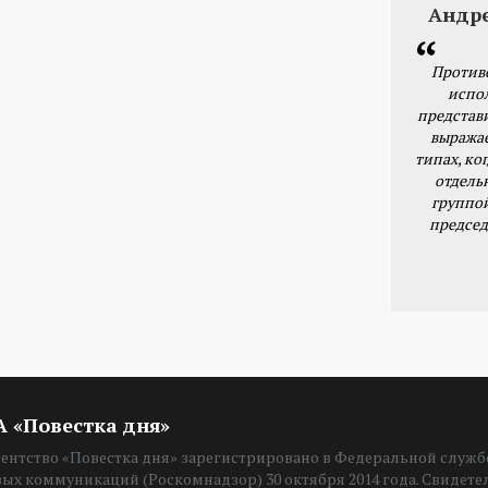
Андр
Против
испо
представ
выражае
типах, ког
отдель
группо
председ
ИА «Повестка дня»
нтство «Повестка дня» зарегистрировано в Федеральной службе
вых коммуникаций (Роскомнадзор) 30 октября 2014 года. Свидет