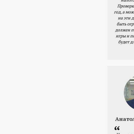
Проверк
год, а мож
на эти 
быть ог
должен п
игры и п
будет д
Анато