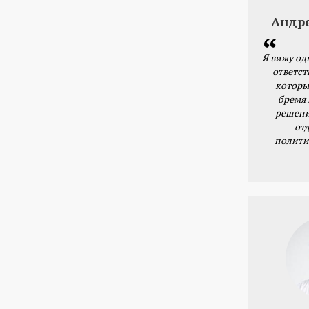
Андр
Я вижу од
ответст
которы
бремя
решени
от
полити