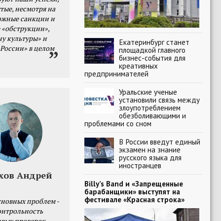
тые, несмотря на
ожные санкции и
 «обструкции»,
ну культуры» и
Екатеринбург станет
 России» в целом
площадкой главного
бизнес-события для
креативных
предпринимателей
Уральские ученые
установили связь между
злоупотреблением
обезболивающими и
проблемами со сном
В России введут единый
экзамен на знание
русского языка для
иностранцев
хов Андрей
Billy’s Band и «Запрещенные
барабанщики» выступят на
фестивале «Красная строка»
сновных проблем -
онтрольность
овых проверок.