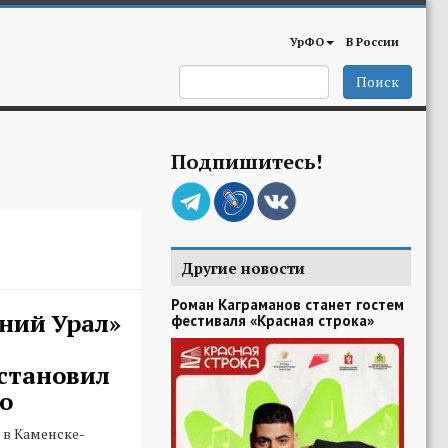
УрФО
В России
Поиск
Подпишитесь!
Другие новости
Роман Каграманов станет гостем
ний Урал»
фестиваля «Красная строка»
становил
о
 в Каменске-