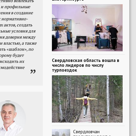
тивно вовлекать
 и профильные
ения в создание
 нормативно-
х актов, создать
ьные условия для
я доверия между
и властью, а также
ать «шаблон», по
орому будет
Свердловская область вошла в
исходить их
число лидеров по числу
имодействие
турпоездок
Свердловчан