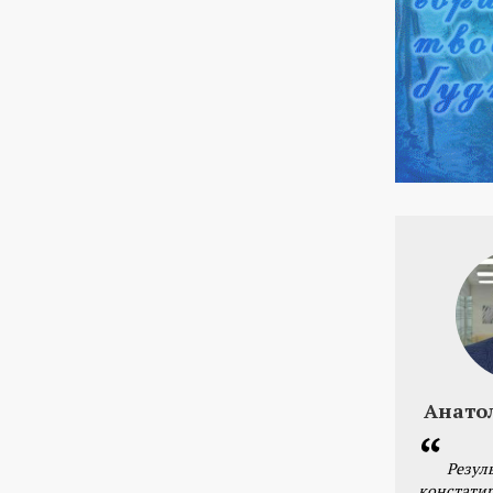
Анато
Резул
констатир