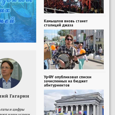
Камышлов вновь станет
столицей джаза
УрФУ опубликовал списки
зачисленных на бюджет
абитуриентов
лий Гагарин
ьтаты и цифры
уют наши успехи,