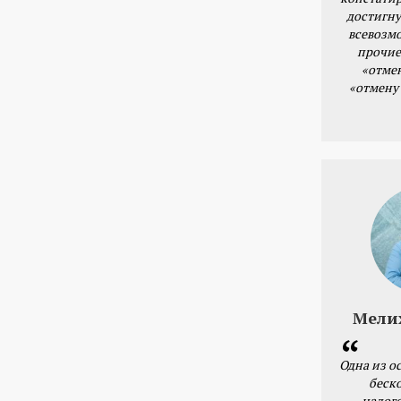
достигну
всевозм
прочие
«отме
«отмену
Мели
Одна из о
беск
налог