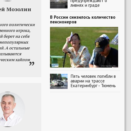
предупреждают о
ливнях и граде
ей Мозолин
В России снизилось количество
пенсионеров
ного политически
венного игрока,
й берет на себя
 непопулярных
й. А остальные
делываются
ческим хайпом
Пять человек погибли в
аварии на трассе
Екатеринбург - Тюмень