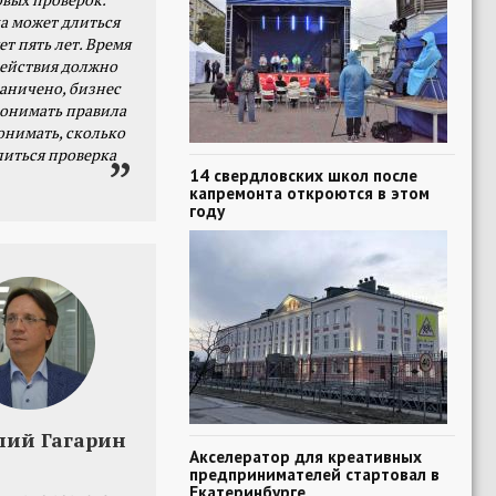
а может длиться
ет пять лет. Время
действия должно
раничено, бизнес
онимать правила
онимать, сколько
литься проверка
14 свердловских школ после
капремонта откроются в этом
году
лий Гагарин
Акселератор для креативных
предпринимателей стартовал в
Екатеринбурге