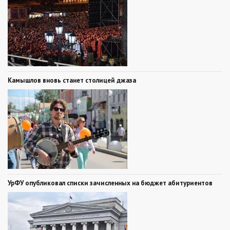
Камышлов вновь станет столицей джаза
УрФУ опубликовал списки зачисленных на бюджет абитуриентов