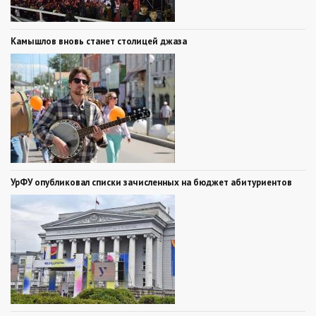
Камышлов вновь станет столицей джаза
УрФУ опубликовал списки зачисленных на бюджет абитуриентов