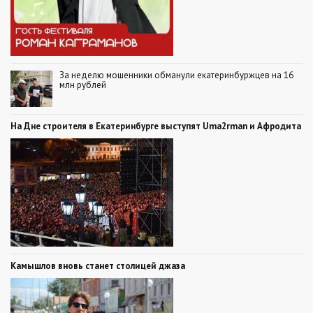
За неделю мошенники обманули екатеринбуржцев на 16
млн рублей
На Дне строителя в Екатеринбурге выступят Uma2rman и Афродита
Камышлов вновь станет столицей джаза