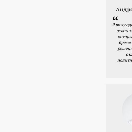
Андр
Я вижу од
ответст
которы
бремя
решени
от
полити