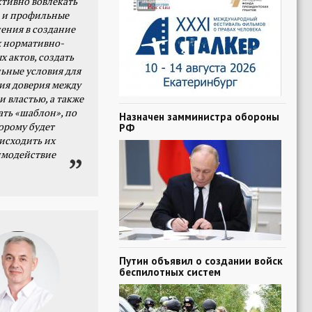
тивно вовлекать
 и профильные
ения в создание
 нормативно-
х актов, создать
ьные условия для
я доверия между
и властью, а также
ать «шаблон», по
Назначен замминистра обороны
орому будет
РФ
исходить их
имодействие
Путин объявил о создании войск
беспилотных систем