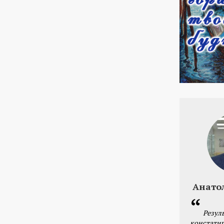
Анато
Резул
констатир