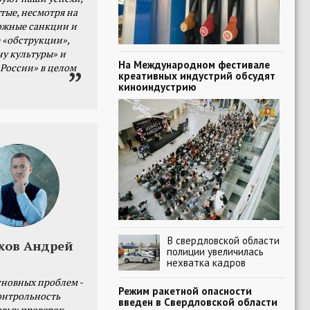
тые, несмотря на
ожные санкции и
 «обструкции»,
ну культуры» и
На Международном фестивале
 России» в целом
креативных индустрий обсудят
киноиндустрию
В свердловской области
хов Андрей
полиции увеличилась
нехватка кадров
сновных проблем -
Режим ракетной опасности
онтрольность
введен в Свердловской области
овых проверок.