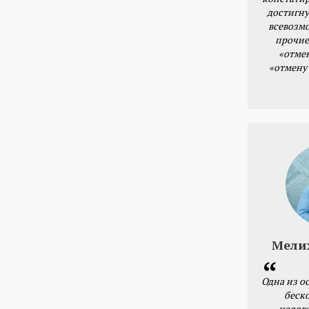
достигну
всевозм
прочие
«отме
«отмену
Мели
Одна из о
беск
налог