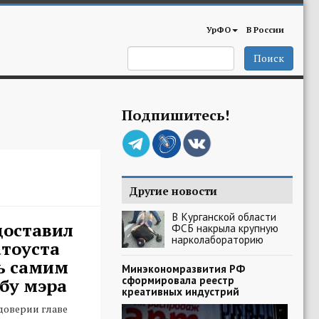
УрФО
В России
Поиск
Подпишитесь!
Другие новости
В Курганской области
доставил
ФСБ накрыла крупную
нарколабораторию
тоуста
ь самим
Минэкономразвития РФ
сформировала реестр
бу мэра
креативных индустрий
доверии главе