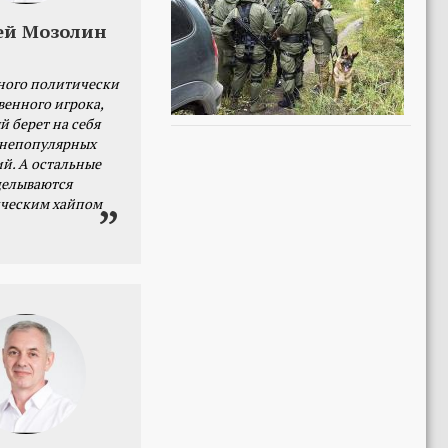
ей Мозолин
ного политически
венного игрока,
й берет на себя
 непопулярных
й. А остальные
делываются
ческим хайпом