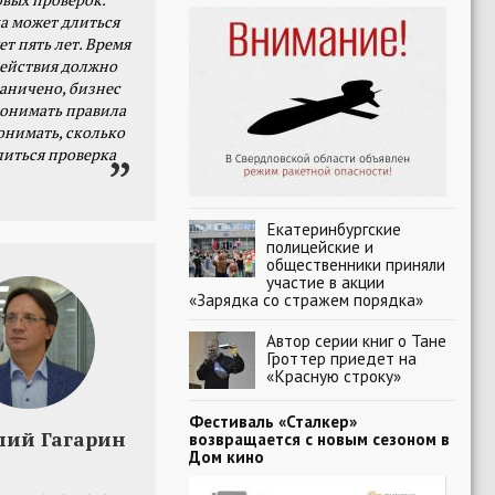
а может длиться
ет пять лет. Время
действия должно
раничено, бизнес
онимать правила
онимать, сколько
литься проверка
Екатеринбургские
полицейские и
общественники приняли
участие в акции
«Зарядка со стражем порядка»
Автор серии книг о Тане
Гроттер приедет на
«Красную строку»
Фестиваль «Сталкер»
лий Гагарин
возвращается с новым сезоном в
Дом кино