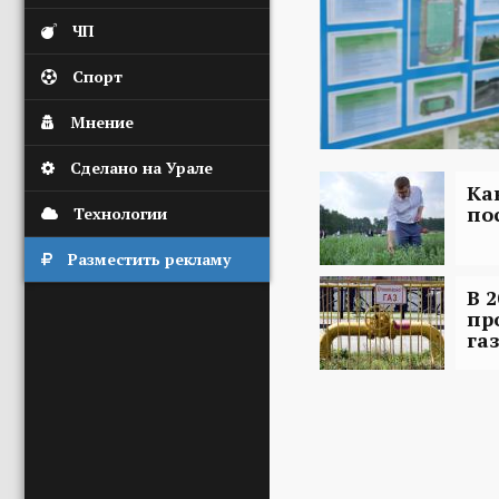
ЧП
Спорт
Мнение
Сделано на Урале
Ка
по
Технологии
Разместить рекламу
В 
пр
га