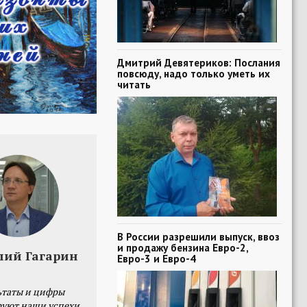
Дмитрий Девятериков: Послания
повсюду, надо только уметь их
читать
В России разрешили выпуск, ввоз
и продажу бензина Евро-2,
лий Гагарин
Евро-3 и Евро-4
ьтаты и цифры
уют наши успехи,