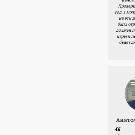
Проверк
год, а мож
на эти 
быть ог
должен п
игры и п
будет д
Анато