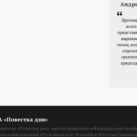
Андр
Против
испо
представ
выражае
типах, ког
отдель
группо
председ
ИА «Повестка дня»
нтство «Повестка дня» зарегистрировано в Федеральной службе
вых коммуникаций (Роскомнадзор) 30 октября 2014 года. Свидет