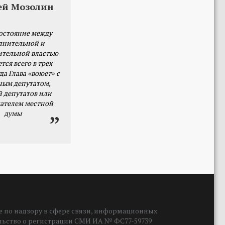
ей Мозолин
остояние между
лнительной и
ительной властью
тся всего в трех
да Глава «воюет» с
ным депутатом,
й депутатов или
ателем местной
думы
 по надзору в сфере связи, информационных
ельство о регистрации СМИ ИА № ФС77-59739