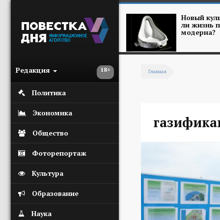
Перейти к основному содержанию
Новый куль
ли жизнь п
модерна?
Редакция
18+
Главная
Вы здесь
Политика
Экономика
газифика
Общество
Фоторепортаж
Культура
Образование
Наука