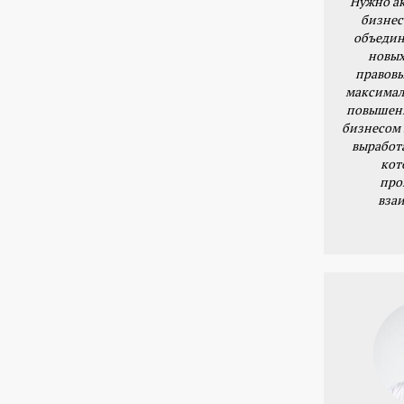
Нужно ак
бизнес
объедин
новых
правовы
максимал
повышени
бизнесом 
выработ
кот
про
вза