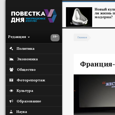
Перейти к основному содержанию
Новый куль
ли жизнь п
модерна?
Редакция
18+
Главная
Вы здесь
Политика
Экономика
Франция-
Общество
Фоторепортаж
Культура
Образование
Наука