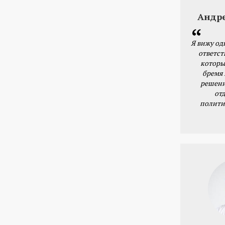
Андр
Я вижу од
ответст
которы
бремя
решени
от
полити