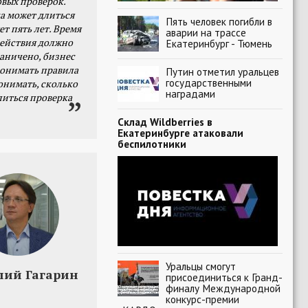
овых проверок.
а может длиться
Пять человек погибли в
ет пять лет. Время
аварии на трассе
действия должно
Екатеринбург - Тюмень
раничено, бизнес
онимать правила
Путин отметил уральцев
государственными
онимать, сколько
наградами
литься проверка
Склад Wildberries в
Екатеринбурге атаковали
беспилотники
Уральцы смогут
лий Гагарин
присоединиться к Гранд-
финалу Международной
конкурс-премии