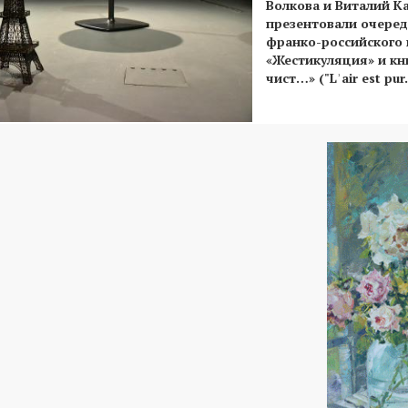
Волкова и Виталий К
презентовали очеред
франко-российского 
«Жестикуляция» и кн
чист…» ("Lʾair est pur