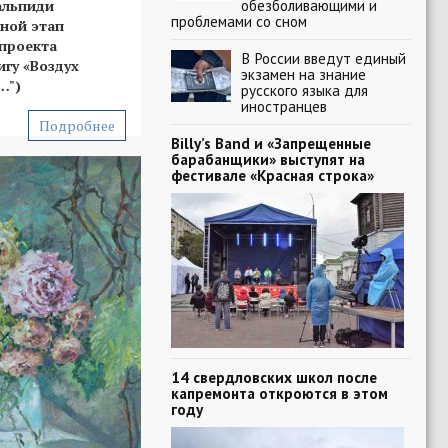
обезболивающими и
альпиди
проблемами со сном
ной этап
проекта
В России введут единый
игу «Воздух
экзамен на знание
…")
русского языка для
иностранцев
Подробнее
Billy’s Band и «Запрещенные
барабанщики» выступят на
фестивале «Красная строка»
14 свердловских школ после
капремонта откроются в этом
году