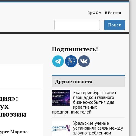
УрФО
В России
Поиск
Подпишитесь!
Другие новости
Екатеринбург станет
ция»:
площадкой главного
бизнес-события для
дух
креативных
предпринимателей
 поэзии
Уральские ученые
установили связь между
бурге Марина
злоупотреблением