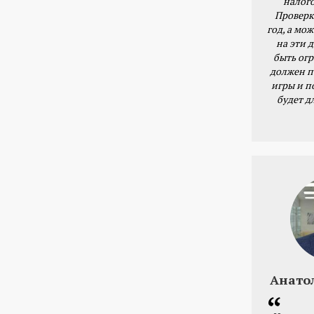
налог
Проверк
год, а мож
на эти 
быть ог
должен п
игры и п
будет д
Анато