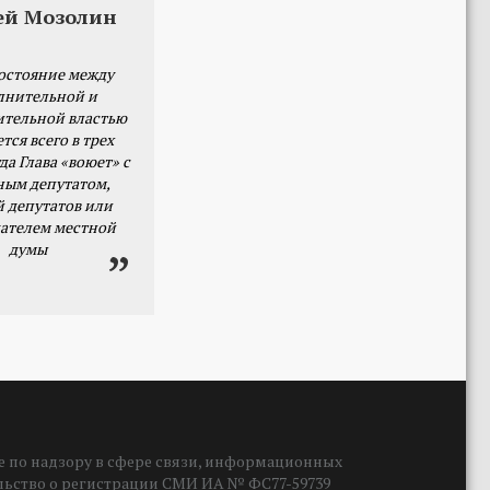
ей Мозолин
остояние между
лнительной и
ительной властью
тся всего в трех
да Глава «воюет» с
ным депутатом,
й депутатов или
ателем местной
думы
 по надзору в сфере связи, информационных
ельство о регистрации СМИ ИА № ФС77-59739