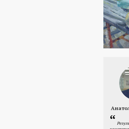
Анато
Резул
констатир