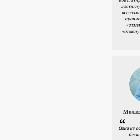
достигну
всевозм
прочие
«отме
«отмену
Мели
Одна из о
беск