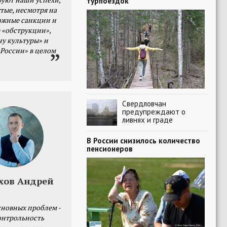
турпоездок
тые, несмотря на
ожные санкции и
 «обструкции»,
ну культуры» и
 России» в целом
Свердловчан
предупреждают о
ливнях и граде
В России снизилось количество
пенсионеров
хов Андрей
сновных проблем -
онтрольность