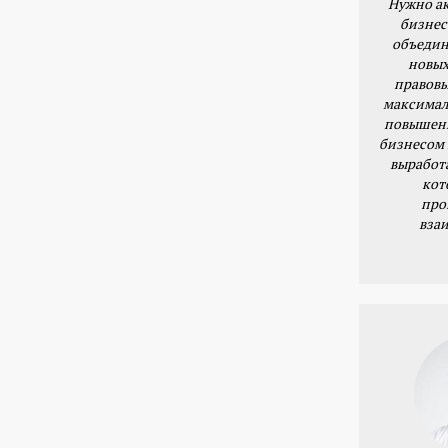
Нужно ак
бизнес
объедин
новых
правовы
максимал
повышени
бизнесом 
выработ
кот
про
вза