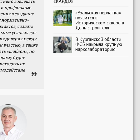
«КАРДО»
тивно вовлекать
 и профильные
«Уральская перчатка»
ения в создание
появится в
 нормативно-
Историческом сквере в
х актов, создать
День строителя
ьные условия для
я доверия между
В Курганской области
ФСБ накрыла крупную
и властью, а также
нарколабораторию
ать «шаблон», по
орому будет
исходить их
имодействие