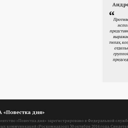
Андр
Против
испо
представ
выражае
типах, ког
отдель
группо
председ
ИА «Повестка дня»
нтство «Повестка дня» зарегистрировано в Федеральной службе
вых коммуникаций (Роскомнадзор) 30 октября 2014 года. Свидет