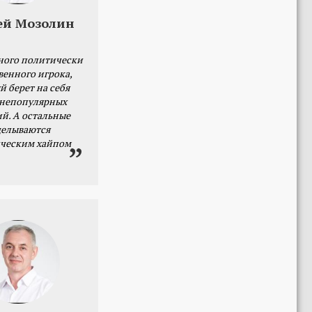
ей Мозолин
ного политически
венного игрока,
й берет на себя
 непопулярных
й. А остальные
делываются
ческим хайпом