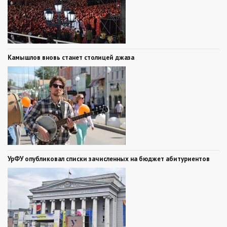
Камышлов вновь станет столицей джаза
УрФУ опубликовал списки зачисленных на бюджет абитуриентов