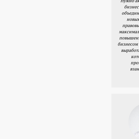
Нужно ак
бизнес
объедин
новых
правовы
максимал
повышени
бизнесом 
выработ
кот
про
вза