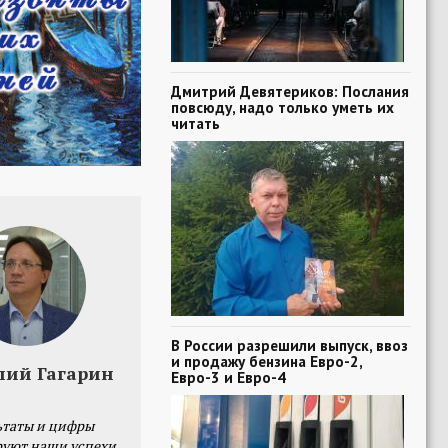
Дмитрий Девятериков: Послания
повсюду, надо только уметь их
читать
В России разрешили выпуск, ввоз
и продажу бензина Евро-2,
лий Гагарин
Евро-3 и Евро-4
ьтаты и цифры
уют наши успехи,