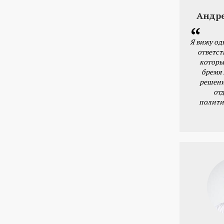
Андр
Я вижу од
ответст
которы
бремя
решени
от
полити