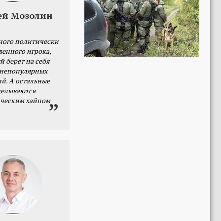
ей Мозолин
ного политически
венного игрока,
й берет на себя
 непопулярных
й. А остальные
делываются
ческим хайпом