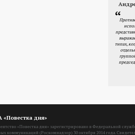
Андр
Против
испо
представ
выражае
типах, ког
отдель
группо
председ
ИА «Повестка дня»
нтство «Повестка дня» зарегистрировано в Федеральной службе
вых коммуникаций (Роскомнадзор) 30 октября 2014 года. Свидет