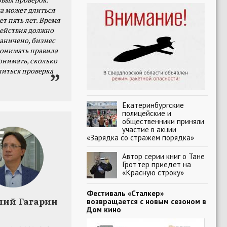
а может длиться
ет пять лет. Время
действия должно
раничено, бизнес
онимать правила
онимать, сколько
литься проверка
Екатеринбургские
полицейские и
общественники приняли
участие в акции
«Зарядка со стражем порядка»
Автор серии книг о Тане
Гроттер приедет на
«Красную строку»
Фестиваль «Сталкер»
лий Гагарин
возвращается с новым сезоном в
Дом кино