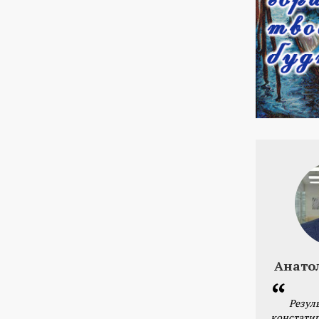
Анато
Резул
констатир