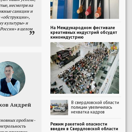
тые, несмотря на
ожные санкции и
 «обструкции»,
ну культуры» и
На Международном фестивале
 России» в целом
креативных индустрий обсудят
киноиндустрию
В свердловской области
хов Андрей
полиции увеличилась
нехватка кадров
сновных проблем -
Режим ракетной опасности
онтрольность
введен в Свердловской области
овых проверок.