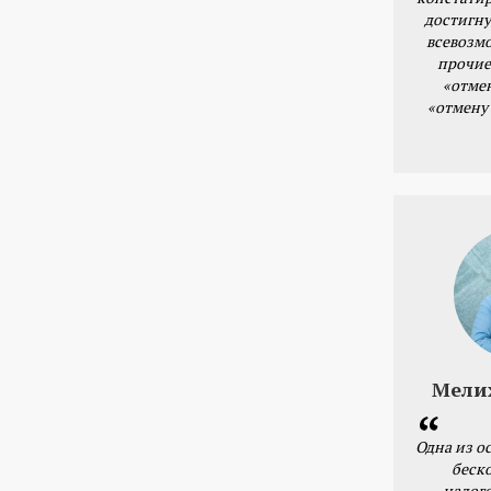
достигну
всевозм
прочие
«отме
«отмену
Мели
Одна из о
беск
налог