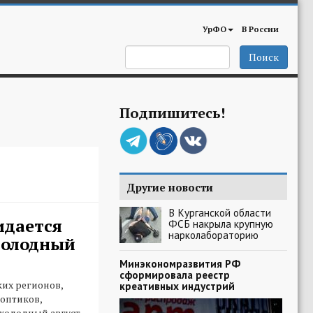
УрФО
В России
Поиск
Подпишитесь!
Другие новости
В Курганской области
идается
ФСБ накрыла крупную
нарколабораторию
холодный
Минэкономразвития РФ
сформировала реестр
ких регионов,
креативных индустрий
оптиков,
холодный август.