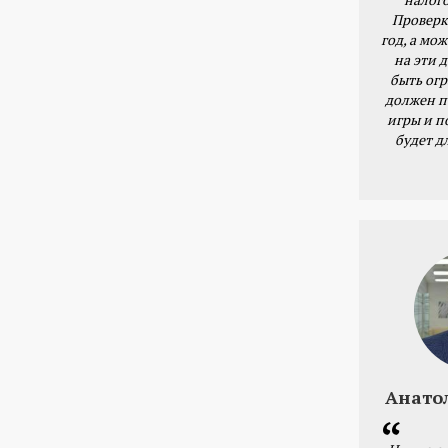
Проверк
год, а мож
на эти 
быть ог
должен п
игры и п
будет д
Анато