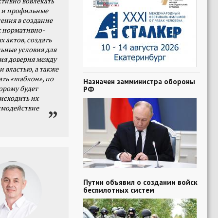
тивно вовлекать
 и профильные
ения в создание
 нормативно-
х актов, создать
ьные условия для
я доверия между
и властью, а также
ать «шаблон», по
Назначен замминистра обороны
орому будет
РФ
исходить их
имодействие
Путин объявил о создании войск
беспилотных систем