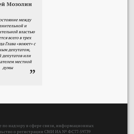
ей Мозолин
остояние между
лнительной и
ительной властью
тся всего в трех
да Глава «воюет» с
ным депутатом,
й депутатов или
ателем местной
думы
 по надзору в сфере связи, информационных
ельство о регистрации СМИ ИА № ФС77-59739