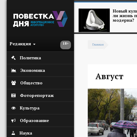
Перейти к основному содержанию
Новый куль
ли жизнь п
модерна?
Редакция
18+
Главная
Вы здесь
Политика
Экономика
Август
Общество
Фоторепортаж
Культура
Образование
Наука