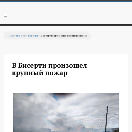
Перейти к основному содержанию
Мобильное
меню
Повестка Дня
»
Новости
» В Бисерти произошел крупный пожар
Вы здесь
В Бисерти произошел
крупный пожар