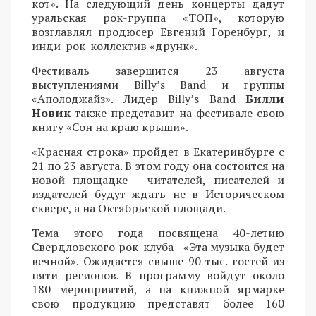
кот». На следующий день концерты дадут
уральская рок-группа «ТОП», которую
возглавлял продюсер Евгений Горенбург, и
инди-рок-коллектив «друнк».
Фестиваль завершится 23 августа
выступлениями Billy’s Band и группы
«Аполоджайз». Лидер Billy’s Band
Билли
Новик
также представит на фестивале свою
книгу «Сон на краю крыши».
«Красная строка» пройдет в Екатеринбурге с
21 по 23 августа. В этом году она состоится на
новой площадке - читателей, писателей и
издателей будут ждать не в Историческом
сквере, а на Октябрьской площади.
Тема этого года посвящена 40-летию
Свердловского рок-клуба - «Эта музыка будет
вечной». Ожидается свыше 90 тыс. гостей из
пяти регионов. В программу войдут около
180 мероприятий, а на книжной ярмарке
свою продукцию представят более 160