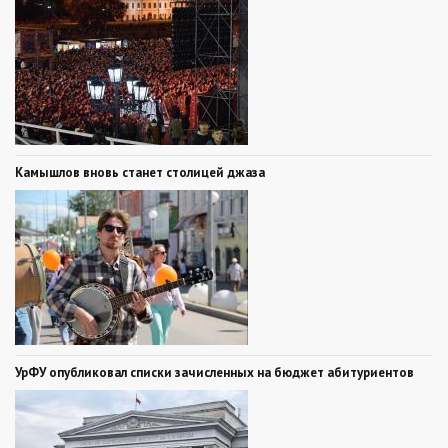
Камышлов вновь станет столицей джаза
УрФУ опубликовал списки зачисленных на бюджет абитуриентов