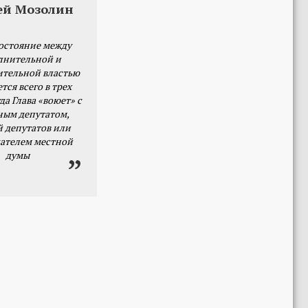
ей Мозолин
остояние между
лнительной и
ительной властью
тся всего в трех
да Глава «воюет» с
ным депутатом,
й депутатов или
ателем местной
думы