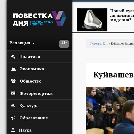
Перейти к основному содержанию
Новый куль
ли жизнь п
модерна?
Редакция
18+
Повестка Дня
» Куйвашев Евген
Вы здесь
Политика
Экономика
Куйвашев
Общество
Фоторепортаж
Культура
Образование
Наука