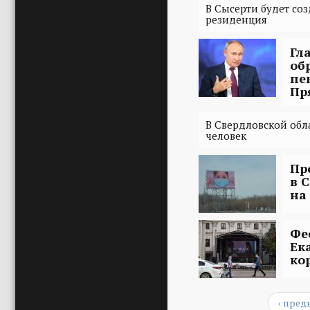
В Сысерти будет со
резиденция
Гл
об
пе
Пр
В Свердловской обл
человек
Пр
в 
на
Фе
Ек
ко
‹ пре