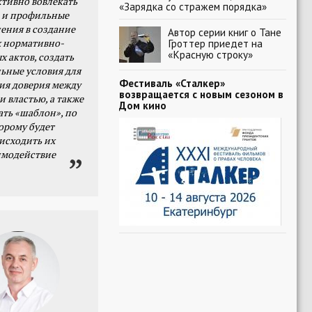
тивно вовлекать
«Зарядка со стражем порядка»
 и профильные
ения в создание
Автор серии книг о Тане
 нормативно-
Гроттер приедет на
«Красную строку»
х актов, создать
ьные условия для
Фестиваль «Сталкер»
я доверия между
возвращается с новым сезоном в
и властью, а также
Дом кино
ать «шаблон», по
орому будет
исходить их
имодействие