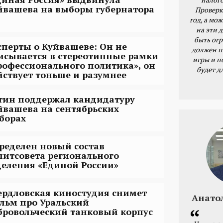
йвашева на выборы губернатора
Проверк
год, а мож
на эти 
быть ог
сперты о Куйвашеве: Он не
должен п
исывается в стереотипные рамки
игры и п
рофессионального политика», он
будет д
йствует тоньше и разумнее
тин поддержал кандидатуру
йвашева на сентябрьских
борах
ределен новый состав
литсовета регионального
деления «Единой России»
ердловская киностудия снимет
Анато
льм про Уральский
бровольческий танковый корпус