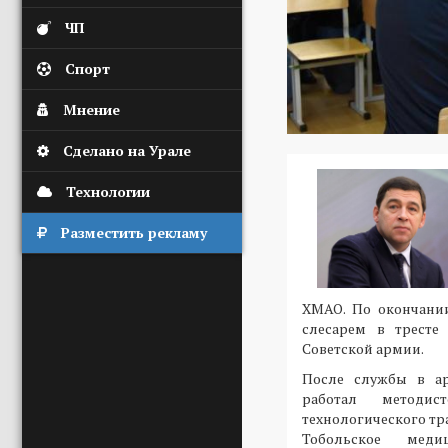
ЧП
Спорт
Мнение
Сделано на Урале
Технологии
Разместить рекламу
ХМАО. По окончани
слесарем в тресте
Советской армии.
После службы в ар
работал методи
технологического тра
Тобольское мед