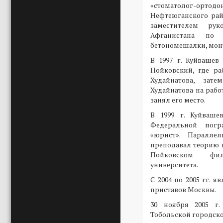
«стоматолог-орт
Нефтеюганского рай
заместителем рук
Афганистана по 
бетономешалки, мон
В 1997 г. Куйвашев
Пойковский, где р
Худайнатова, зат
Худайнатова на рабо
занял его место.
В 1999 г. Куйваше
Федеральной пог
«юрист». Паралле
преподавал теорию г
Пойковском фил
университета.
С 2004 по 2005 гг. 
приставов Москвы.
30 ноября 2005 г.
Тобольской городск