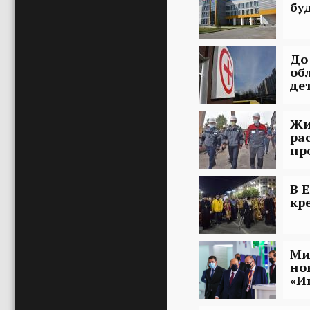
бу
До
об
де
Жи
ра
пр
В 
кр
Ми
но
«И