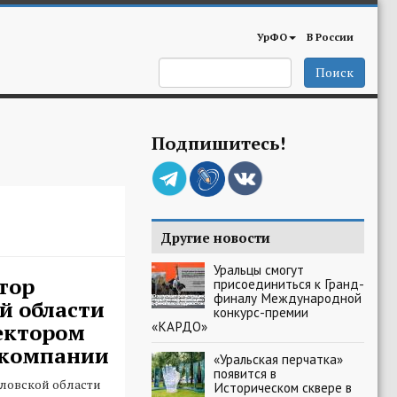
УрФО
В России
Поиск
Подпишитесь!
Другие новости
Уральцы смогут
тор
присоединиться к Гранд-
финалу Международной
й области
конкурс-премии
«КАРДО»
ектором
 компании
«Уральская перчатка»
появится в
дловской области
Историческом сквере в