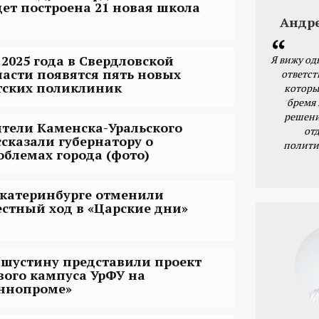
дет построена 21 новая школа
Андр
 2025 года в Свердловской
Я вижу од
ласти появятся пять новых
ответст
тских поликлиник
которы
бремя
решени
тели Каменска-Уральского
от
ссказали губернатору о
полити
облемах города (фото)
Екатеринбурге отменили
естный ход в «Царские дни»
шустину представили проект
вого кампуса УрФУ на
ннопроме»