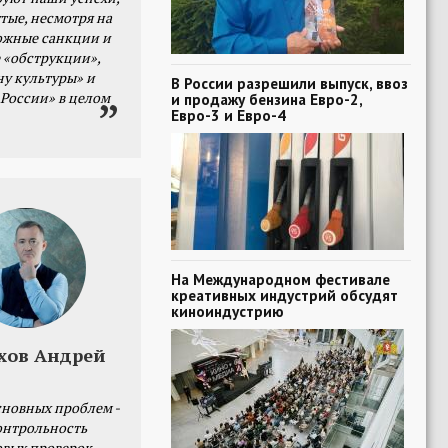
тые, несмотря на
ожные санкции и
 «обструкции»,
ну культуры» и
В России разрешили выпуск, ввоз
 России» в целом
и продажу бензина Евро-2,
Евро-3 и Евро-4
На Международном фестивале
креативных индустрий обсудят
киноиндустрию
хов Андрей
сновных проблем -
онтрольность
овых проверок.