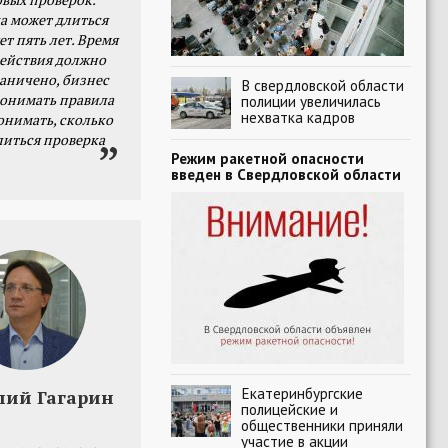
а может длиться
ет пять лет. Время
действия должно
раничено, бизнес
В свердловской области
онимать правила
полиции увеличилась
нехватка кадров
онимать, сколько
литься проверка
Режим ракетной опасности
введен в Свердловской области
Екатеринбургские
лий Гагарин
полицейские и
общественники приняли
участие в акции