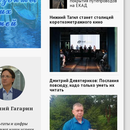
покрытия путепроводов
на ЕКАД
Нижний Тагил станет столицей
короткометражного кино
Дмитрий Девятериков: Послания
повсюду, надо только уметь их
читать
лий Гагарин
ьтаты и цифры
уют наши успехи,