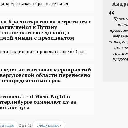
Андр
здана Уральская образовательная
Против
ава Краснотурьинска встретился с
испо
ратившейся к Путину
представ
нсионеркой еще до конца
выражае
ямой линии с президентом
типах, ког
отдель
асти вакцинацию прошли свыше 650 тыс.
группо
председ
оведение массовых мероприятий
Свердловской области перенесено
 неопределенный срок
стиваль Ural Music Night в
атеринбурге отменяют из-за
ронавируса
дыдущая
3 из 41
следующая ›