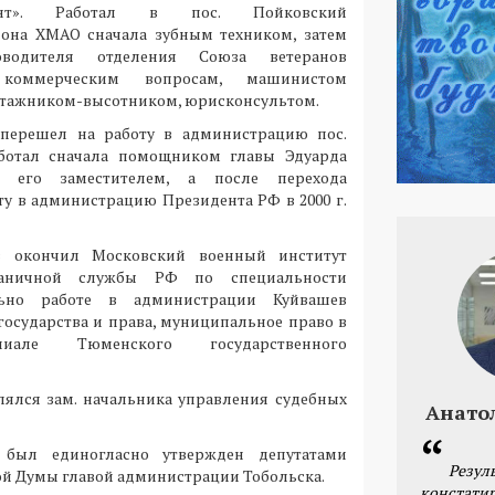
одонт». Работал в пос. Пойковский
она ХМАО сначала зубным техником, затем
оводителя отделения Союза ветеранов
коммерческим вопросам, машинистом
тажником-высотником, юрисконсультом.
 перешел на работу в администрацию пос.
аботал сначала помощником главы Эдуарда
ем его заместителем, а после перехода
ту в администрацию Президента РФ в 2000 г.
в окончил Московский военный институт
раничной службы РФ по специальности
льно работе в администрации Куйвашев
осударства и права, муниципальное право в
иале Тюменского государственного
являлся зам. начальника управления судебных
Анато
 был единогласно утвержден депутатами
Резул
ой Думы главой администрации Тобольска.
констатир