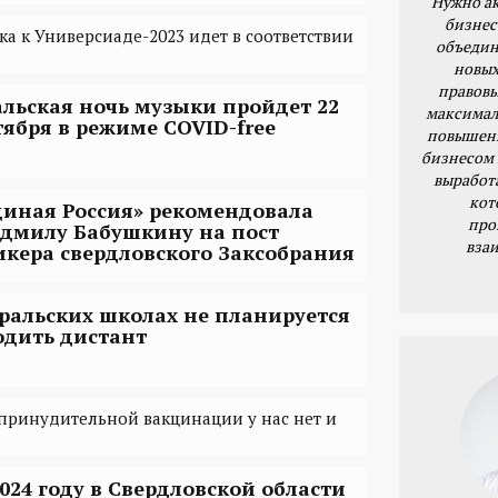
Нужно ак
бизнес
ка к Универсиаде-2023 идет в соответствии
объедин
новых
правовы
альская ночь музыки пройдет 22
максимал
тября в режиме COVID-free
повышени
бизнесом 
выработ
кот
диная Россия» рекомендовала
про
дмилу Бабушкину на пост
вза
икера свердловского Заксобрания
уральских школах не планируется
одить дистант
принудительной вакцинации у нас нет и
2024 году в Свердловской области