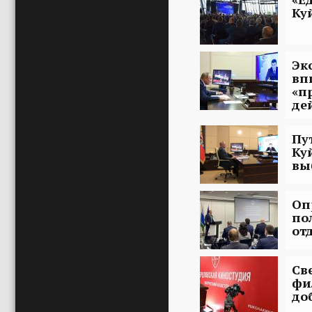
Ку
Эк
вп
«п
де
Пу
Ку
вы
Оп
по
от
Св
фи
до