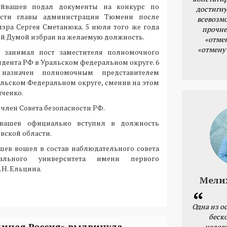
уйвашев подал документы на конкурс по
достигну
сти главы администрации Тюмени после
всевозм
эра Сергея Сметанюка. 5 июля того же года
прочие
й Думой избран на желаемую должность.
«отме
«отмену
. занимал пост заместителя полномочного
дента РФ в Уральском федеральном округе. 6
 назначен полномочным представителем
льском Федеральном округе, сменив на этом
ченко.
 – член Совета безопасности РФ.
йвашев официально вступил в должность
вской области.
ашев вошел в состав наблюдательного совета
рального университета имени первого
.Н. Ельцина.
Мели
Одна из о
беск
диная Россия» выдвинула
налог