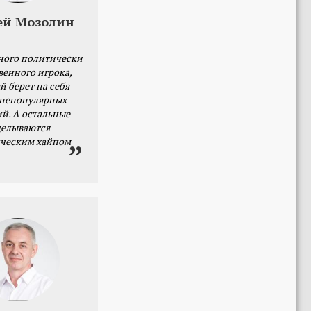
ей Мозолин
ного политически
венного игрока,
й берет на себя
 непопулярных
й. А остальные
делываются
ческим хайпом