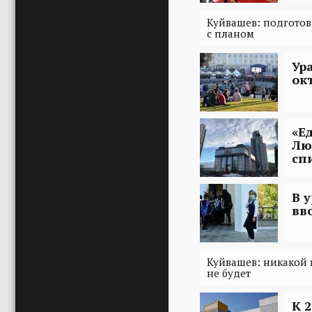
Куйвашев: подготов
с планом
Ур
ок
«Е
Лю
сп
В 
вв
Куйвашев: никакой 
не будет
К 