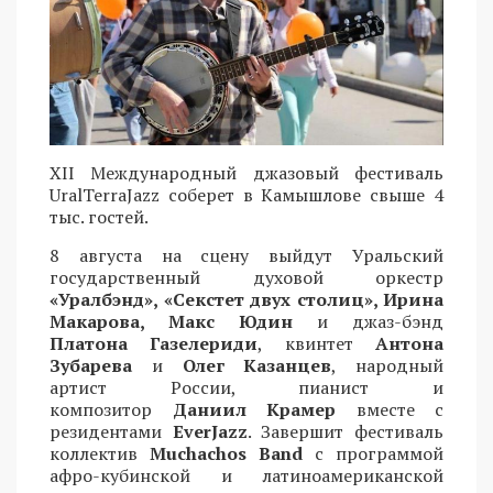
XII Международный джазовый фестиваль
UralTerraJazz соберет в Камышлове свыше 4
тыс. гостей.
8 августа на сцену выйдут Уральский
государственный духовой оркестр
«Уралбэнд», «Секстет двух столиц», Ирина
Макарова, Макс Юдин
и джаз-бэнд
Платона Газелериди
, квинтет
Антона
Зубарева
и
Олег Казанцев
, народный
артист России, пианист и
композитор
Даниил Крамер
вместе с
резидентами
EverJazz
. Завершит фестиваль
коллектив
Muchachos Band
с программой
афро-кубинской и латиноамериканской