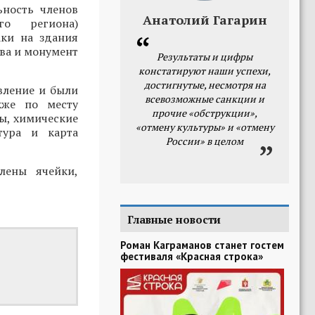
ьность членов
Анатолий Гагарин
го региона)
аки на здания
ва и монумент
Результаты и цифры
констатируют наши успехи,
достигнутые, несмотря на
вление и были
всевозможные санкции и
кже по месту
прочие «обструкции»,
ы, химические
«отмену культуры» и «отмену
тура и карта
России» в целом
лены ячейки,
Главные новости
Роман Каграманов станет гостем
фестиваля «Красная строка»