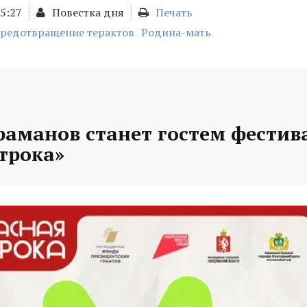
15:27
Повестка дня
Печать
редотвращение терактов
Родина-мать
раманов станет гостем фестив
трока»