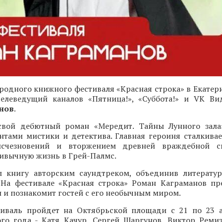
одного книжного фестиваля «Красная строка» в Екатери
 телеведущий каналов «Пятница!», «Суббота!» и VK Ви
нов
.
свой дебютный роман «Мередит. Тайны Лунного зала
нтами мистики и детектива. Главная героиня сталкивае
исчезновений и вторжением древней враждебной с
ивычную жизнь в Грей-Палмс.
 книгу авторским саундтреком, объединив литерату
 На фестивале «Красная строка» Роман Каграманов пр
и познакомит гостей с его необычным миром.
иваль пройдет на Октябрьской площади с 21 по 23 а
ого года - Катя Качур, Сергей Шаргунов, Виктор Ремиз