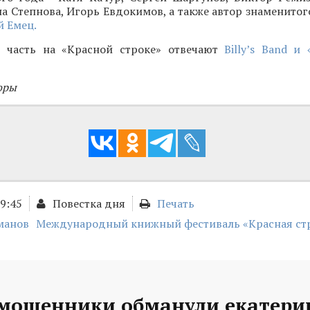
а Степнова, Игорь Евдокимов, а также автор знаменитог
 Емец.
 часть на «Красной строке» отвечают
Billy’s Band и
оры
09:45
Повестка дня
Печать
манов
Международный книжный фестиваль «Красная ст
 мошенники обманули екатери