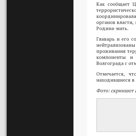
Как сообщает Ц
террористиче
координировала
органов власти,
Родина-мать.
Главарь и его 
нейтрализован
проживания тер
компоненты и 
Волгограда с от
Отмечается, ч
находившиеся в 
Фото: скриншот