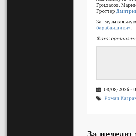
Гридасов, Марин
Гроттер
Дмитрий
За музыкальную
барабанщики»
.
Фото: организат
08/08/2026 - 
Роман Кагра
За неделю