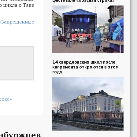
фестивале «Красная строка»
о цикла о Тане
 «Запрещенные
14 свердловских школ после
капремонта откроются в этом
году
рока»
нбуржцев