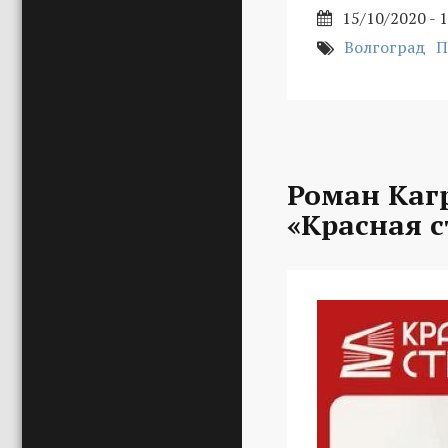
15/10/2020 - 
Волгоград
П
Роман Каг
«Красная с