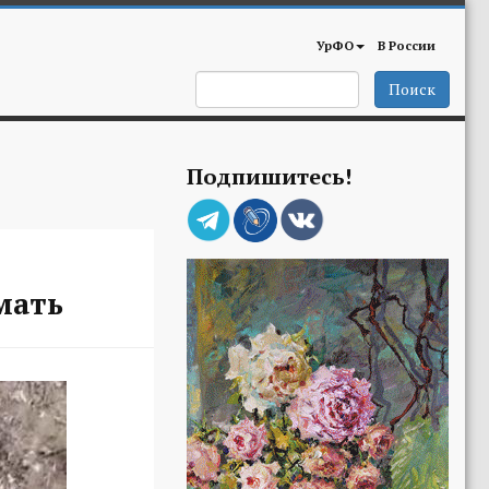
УрФО
В России
Поиск
Подпишитесь!
мать