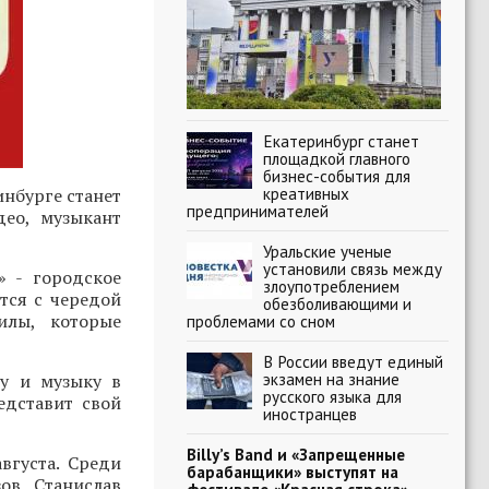
Екатеринбург станет
площадкой главного
бизнес-события для
креативных
нбурге станет
предпринимателей
део, музыкант
Уральские ученые
установили связь между
» - городское
злоупотреблением
тся с чередой
обезболивающими и
илы, которые
проблемами со сном
В России введут единый
экзамен на знание
ру и музыку в
русского языка для
едставит свой
иностранцев
Billy’s Band и «Запрещенные
вгуста. Среди
барабанщики» выступят на
ов, Станислав