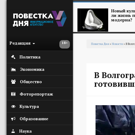
Перейти к основному содержанию
Новый куль
ли жизнь п
модерна?
Редакция
18+
Повестка Дня
»
Новости
» В Волг
Вы здесь
Политика
Экономика
В Волгог
готовивш
Общество
Фоторепортаж
Культура
Образование
Наука