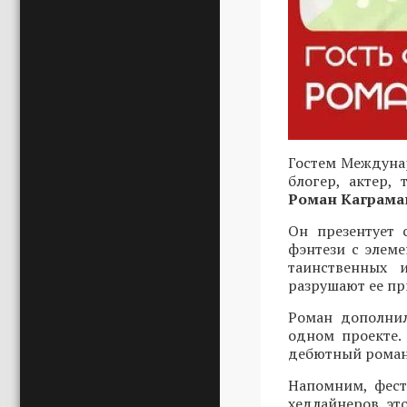
Гостем Междунар
блогер, актер,
Роман Каграма
Он презентует 
фэнтези с элеме
таинственных 
разрушают ее пр
Роман дополнил
одном проекте.
дебютный роман 
Напомним, фест
хедлайнеров эт