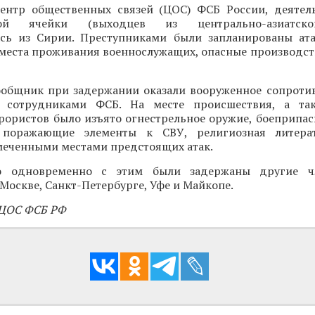
ентр общественных связей (ЦОС) ФСБ России, деятел
ской ячейки (выходцев из центрально-азиатско
сь из Сирии. Преступниками были запланированы ат
 места проживания военнослужащих, опасные производст
сообщник при задержании оказали вооруженное сопроти
ы сотрудниками ФСБ. На месте происшествия, а та
рористов было изъято огнестрельное оружие, боеприпас
поражающие элементы к СВУ, религиозная литера
меченными местами предстоящих атак.
то одновременно с этим были задержаны другие ч
Москве, Санкт-Петербурге, Уфе и Майкопе.
 ЦОС ФСБ РФ