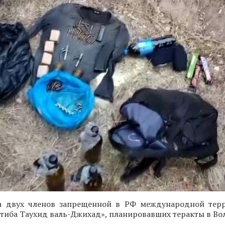
 двух членов запрещенной в РФ международной терр
тиба Таухид валь-Джихад», планировавших теракты в Во