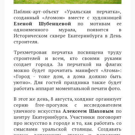
Паблик-арт-объект «Уральская перчатка»,
созданный «Атомом» вместе с художницей
Еленой Шубенцевой
по мотивам ее
одноименного мурала, появится в
Историческом сквере Екатеринбурга в День
строителя.
Трехметровая перчатка посвящена труду
строителей и всем, кто своими руками
создает города. За перчаткой на флагах
можно будет прочитать манифест «Атома»:
«Город - тоже дом, а дома должно быть
уютно». Для гостей праздника также будет
работать аппарат моментальной печати фото.
В этот же день, 8 августа, холдинг организует
серию free-прогулок с исследователем
уличного искусства
Алексеем Шаховым
по
центру Екатеринбурга. Участники поговорят
про искусство в городе и то, как работать со
смыслами уральской столицы. Создавать
новые, вспоминать старые и дополнять