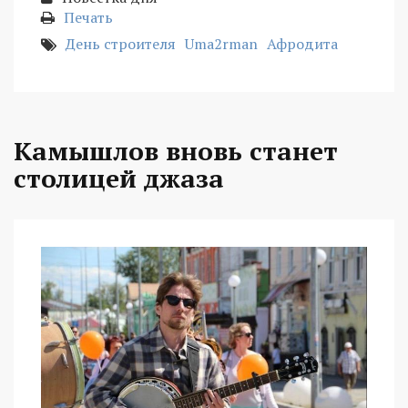
Печать
День строителя
Uma2rman
Афродита
Камышлов вновь станет
столицей джаза