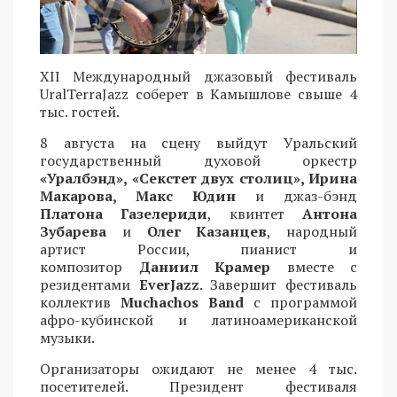
XII Международный джазовый фестиваль
UralTerraJazz соберет в Камышлове свыше 4
тыс. гостей.
8 августа на сцену выйдут Уральский
государственный духовой оркестр
«Уралбэнд», «Секстет двух столиц», Ирина
Макарова, Макс Юдин
и джаз-бэнд
Платона Газелериди
, квинтет
Антона
Зубарева
и
Олег Казанцев
, народный
артист России, пианист и
композитор
Даниил Крамер
вместе с
резидентами
EverJazz
. Завершит фестиваль
коллектив
Muchachos Band
с программой
афро-кубинской и латиноамериканской
музыки.
Организаторы ожидают не менее 4 тыс.
посетителей. Президент фестиваля