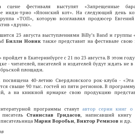
а сцене фестиваля выступят «Запрещенные бар
ое инди-трио «Японский кот». На следующий день к
группа «ТОП», которую возглавлял продюсер Евгений
тив «друнк».
шится 23 августа выступлениями Billy’s Band и группы
and
Билли Новик
также представит на фестивале свою 
 пройдет в Екатеринбурге с 21 по 23 августа. В этом году
ке - читателей, писателей и издателей будут ждать не 
тябрьской площади.
а посвящена 40-летию Свердловского рок-клуба - «Эта
тся свыше 90 тыс. гостей из пяти регионов. В программ
ий, а на книжной ярмарке свою продукцию представ
литературной программы станут
автор серии книг о
, писатель
Станислав Гридасов
, написавший книгу 
 писательница
Мария Воробьи
,
Виктор Ремизов
и др.
ов