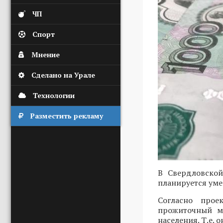
ЧП
Спорт
Мнение
Сделано на Урале
Технологии
Разместить рекламу
В Свердловской
планируется уме
Согласно прое
прожиточный ми
населения. Т.е. 