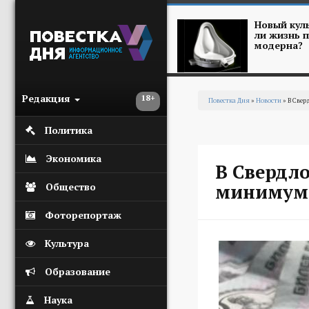
Перейти к основному содержанию
Новый куль
ли жизнь п
модерна?
Редакция
18+
Повестка Дня
»
Новости
» В Све
Вы здесь
Политика
Экономика
В Свердл
минимум
Общество
Фоторепортаж
Культура
Образование
Наука