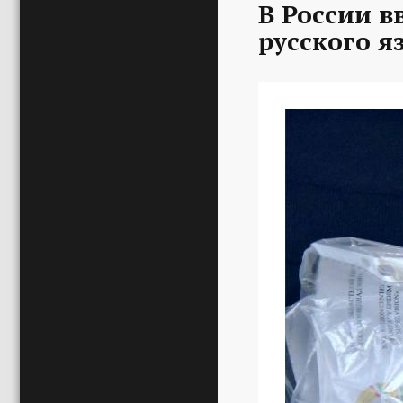
В России в
русского я