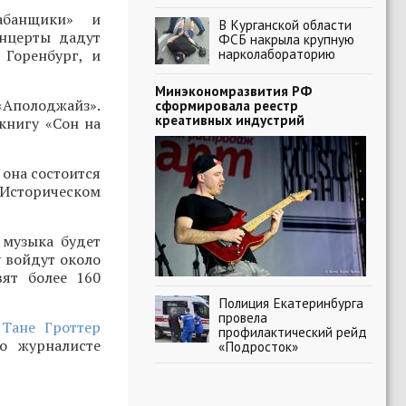
абанщики» и
В Курганской области
онцерты дадут
ФСБ накрыла крупную
нарколабораторию
 Горенбург, и
Минэкономразвития РФ
 «Аполоджайз».
сформировала реестр
креативных индустрий
книгу «Сон на
 она состоится
в Историческом
 музыка будет
у войдут около
ят более 160
Полиция Екатеринбурга
провела
 Тане Гроттер
профилактический рейд
о журналисте
«Подросток»