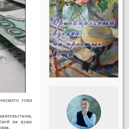
екущего года
вительством,
блей на душу
ения.