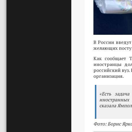
В России введут
желающих поступ
Как сообщает Т
иностранцы дол
российский вуз.
организация.
«Есть задача
иностранных 
сказала Ямпол
Фото: Борис Ярк