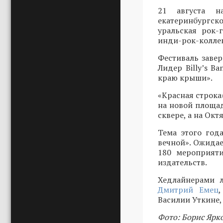
21 августа н
екатеринбургск
уральская рок-
инди-рок-коллек
Фестиваль завер
Лидер Billy’s B
краю крыши».
«Красная строка»
на новой площад
сквере, а на Ок
Тема этого год
вечной». Ожидае
180 мероприят
издательств.
Хедлайнерами 
Дмитрий Емец
Василии Уткине,
Фото: Борис Ярк