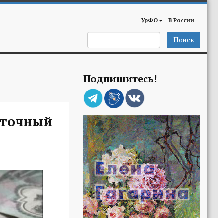
УрФО
В России
Поиск
Подпишитесь!
иточный