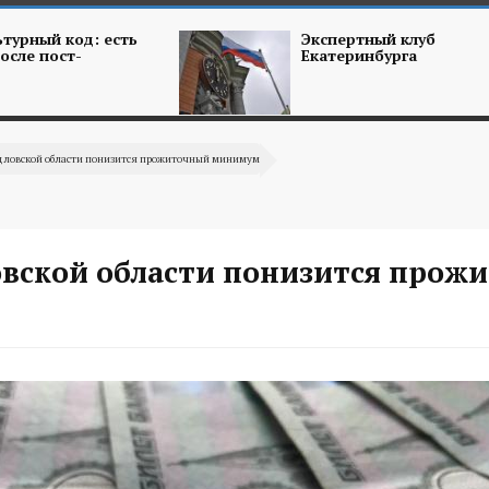
турный код: есть
Экспертный клуб
осле пост-
Екатеринбурга
рдловской области понизится прожиточный минимум
овской области понизится прож