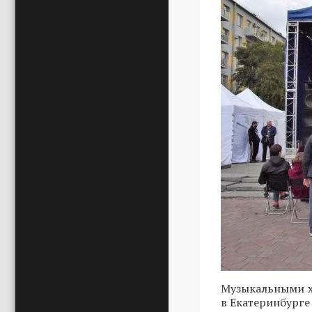
Музыкальными х
в Екатеринбурге