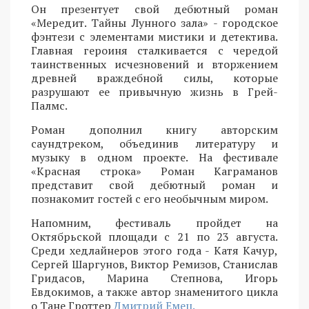
Он презентует свой дебютный роман
«Мередит. Тайны Лунного зала» - городское
фэнтези с элементами мистики и детектива.
Главная героиня сталкивается с чередой
таинственных исчезновений и вторжением
древней враждебной силы, которые
разрушают ее привычную жизнь в Грей-
Палмс.
Роман дополнил книгу авторским
саундтреком, объединив литературу и
музыку в одном проекте. На фестивале
«Красная строка» Роман Каграманов
представит свой дебютный роман и
познакомит гостей с его необычным миром.
Напомним, фестиваль пройдет на
Октябрьской площади с 21 по 23 августа.
Среди хедлайнеров этого года - Катя Качур,
Сергей Шаргунов, Виктор Ремизов, Станислав
Гридасов, Марина Степнова, Игорь
Евдокимов, а также автор знаменитого цикла
о Тане Гроттер
Дмитрий Емец.