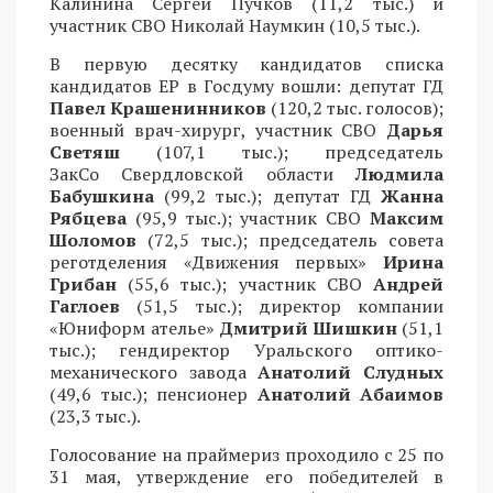
Калинина Сергей Пучков (11,2 тыс.) и
участник СВО Николай Наумкин (10,5 тыс.).
В первую десятку кандидатов списка
кандидатов ЕР в Госдуму вошли: депутат ГД
Павел Крашенинников
(120,2 тыс. голосов);
военный врач-хирург, участник СВО
Дарья
Светяш
(107,1 тыс.); председатель
ЗакСо Свердловской области
Людмила
Бабушкина
(99,2 тыс.); депутат ГД
Жанна
Рябцева
(95,9 тыс.); участник СВО
Максим
Шоломов
(72,5 тыс.); председатель совета
реготделения «Движения первых»
Ирина
Грибан
(55,6 тыс.); участник СВО
Андрей
Гаглоев
(51,5 тыс.); директор компании
«Юниформ ателье»
Дмитрий Шишкин
(51,1
тыс.); гендиректор Уральского оптико-
механического завода
Анатолий Слудных
(49,6 тыс.); пенсионер
Анатолий Абаимов
(23,3 тыс.).
Голосование на праймериз проходило с 25 по
31 мая, утверждение его победителей в