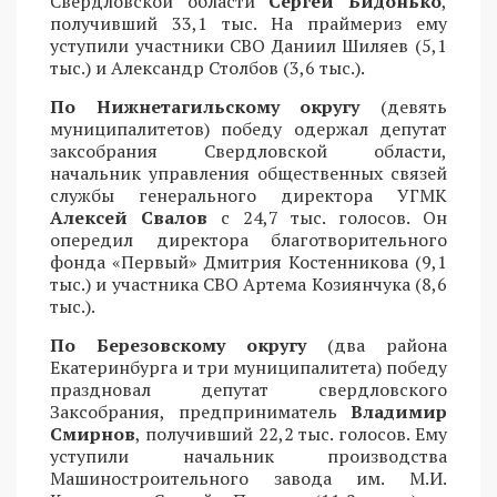
Свердловской области
Сергей Бидонько
,
получивший 33,1 тыс. На праймериз ему
уступили участники СВО Даниил Шиляев (5,1
тыс.) и Александр Столбов (3,6 тыс.).
По Нижнетагильскому округу
(девять
муниципалитетов) победу одержал депутат
заксобрания Свердловской области,
начальник управления общественных связей
службы генерального директора УГМК
Алексей Свалов
с 24,7 тыс. голосов. Он
опередил директора благотворительного
фонда «Первый» Дмитрия Костенникова (9,1
тыс.) и участника СВО Артема Козиянчука (8,6
тыс.).
По Березовскому округу
(два района
Екатеринбурга и три муниципалитета) победу
праздновал депутат свердловского
Заксобрания, предприниматель
Владимир
Смирнов
, получивший 22,2 тыс. голосов. Ему
уступили начальник производства
Машиностроительного завода им. М.И.