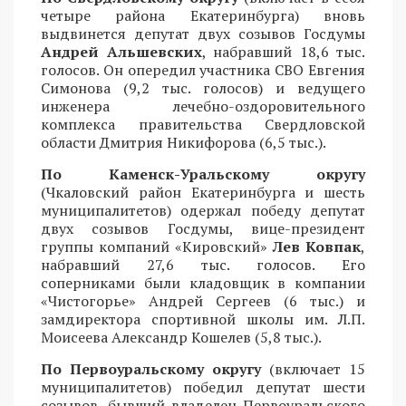
четыре района Екатеринбурга) вновь
выдвинется депутат двух созывов Госдумы
Андрей Альшевских
, набравший 18,6 тыс.
голосов. Он опередил участника СВО Евгения
Симонова (9,2 тыс. голосов) и ведущего
инженера лечебно-оздоровительного
комплекса правительства Свердловской
области Дмитрия Никифорова (6,5 тыс.).
По Каменск-Уральскому округу
(Чкаловский район Екатеринбурга и шесть
муниципалитетов) одержал победу депутат
двух созывов Госдумы, вице-президент
группы компаний «Кировский»
Лев Ковпак
,
набравший 27,6 тыс. голосов. Его
соперниками были кладовщик в компании
«Чистогорье» Андрей Сергеев (6 тыс.) и
замдиректора спортивной школы им. Л.П.
Моисеева Александр Кошелев (5,8 тыс.).
По Первоуральскому округу
(включает 15
муниципалитетов) победил депутат шести
созывов, бывший владелец Первоуральского