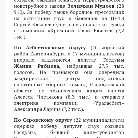
новотрубного завода
Зелимхан Муцоев
(28
910). За победу также боролись прессовщик
на испытании труб и баллонов на ПНТЗ
Сергей Хлыщев (7,3 тыс.) и аппаратчик сушки
в компании «Хромпик» Иван Елисеев (7,2
тыс.).
По Асбестовскому округу
(Октябрьский
район Екатеринбурга и 17 муниципалитетов)
впервые выдвинется депутат Госдумы
Жанна Рябцева
, набравшая 27,5 тыс.
голосов. На праймериз она опередила
замдиректора Центра подготовки
спортивных сборных команд Свердловской
области по техническим видам спорта
Алексея Чистякова (8,3 тыс.) и старшего
электрика компании «Ураласбест»
Александра Ларина (7,2 тыс.).
По Серовскому округу
(22 муниципалитета)
одержал победу депутат двух созывов
Госдумы, бывший вице-губернатор