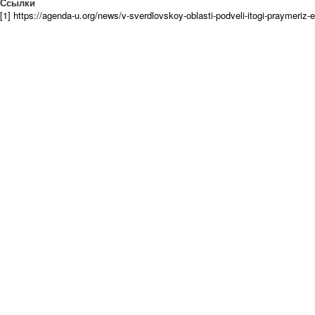
Ссылки
[1] https://agenda-u.org/news/v-sverdlovskoy-oblasti-podveli-itogi-praymeriz-e