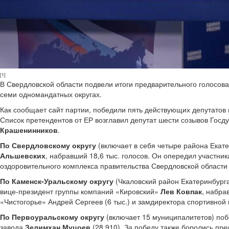
[1]
В Свердловской области подвели итоги предварительного голосова
семи одномандатных округах.
Как сообщает сайт партии, победили пять действующих депутатов
Список претендентов от ЕР возглавил депутат шести созывов Госду
Крашенинников
.
По Свердловскому округу
(включает в себя четыре района Екате
Альшевских
, набравший 18,6 тыс. голосов. Он опередил участни
оздоровительного комплекса правительства Свердловской области 
По Каменск-Уральскому округу
(Чкаловский район Екатеринбурга
вице-президент группы компаний «Кировский»
Лев Ковпак
, набра
«Чистогорье» Андрей Сергеев (6 тыс.) и замдиректора спортивной 
По Первоуральскому округу
(включает 15 муниципалитетов) поб
завода
Зелимхан Муцоев
(28 910). За победу также боролись пре