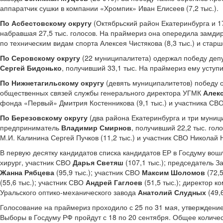
аппаратчик сушки в компании «Хромпик» Иван Елисеев (7,2 тыс.).
По Асбестовскому округу
(Октябрьский район Екатеринбурга и 
набравшая 27,5 тыс. голосов. На праймериз она опередила замди
по техническим видам спорта Алексея Чистякова (8,3 тыс.) и стар
По Серовскому округу
(22 муниципалитета) одержал победу депу
Сергей Бидонько
, получивший 33,1 тыс. На праймериз ему уступи
По Нижнетагильскому округу
(девять муниципалитетов) победу 
общественных связей службы генерального директора УГМК
Алек
фонда «Первый» Дмитрия Костенникова (9,1 тыс.) и участника СВО 
По Березовскому округу
(два района Екатеринбурга и три муниц
предприниматель
Владимир Смирнов
, получивший 22,2 тыс. го
М.И. Калинина Сергей Пучков (11,2 тыс.) и участник СВО Николай Н
В первую десятку кандидатов списка кандидатов ЕР в Госдуму вош
хирург, участник СВО
Дарья Светяш
(107,1 тыс.); председатель 
Жанна Рябцева
(95,9 тыс.); участник СВО
Максим Шоломов
(72,
(55,6 тыс.); участник СВО
Андрей Гаглоев
(51,5 тыс.); директор
Уральского оптико-механического завода
Анатолий Слудных
(49,
Голосование на праймериз проходило с 25 по 31 мая, утверждение
Выборы в Госдуму РФ пройдут с 18 по 20 сентября. Общее количес