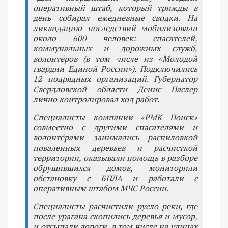
оперативный штаб, который трижды в
день собирал ежедневные сводки. На
ликвидацию последствий мобилизовали
около 600 человек: спасателей,
коммунальных и дорожных служб,
волонтёров (в том числе из «Молодой
гвардии Единой России»). Подключились
12 подрядных организаций. Губернатор
Свердловской области Денис Паслер
лично контролировал ход работ.
Специалисты компании «РМК Поиск»
совместно с другими спасателями и
волонтёрами занимались распиловкой
поваленных деревьев и расчисткой
территории, оказывали помощь в разборе
обрушившихся домов, мониторили
обстановку с БПЛА и работали с
оперативным штабом МЧС России.
Специалисты расчистили русло реки, где
после урагана скопились деревья и мусор,
и отсыпали дороги, в том числе на улицах