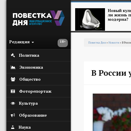
Перейти к основному содержанию
Новый куль
ли жизнь п
модерна?
Редакция
18+
Повестка Дня
»
Новости
» В Рос
Вы здесь
Политика
Экономика
В России
Общество
Фоторепортаж
Культура
Образование
Наука