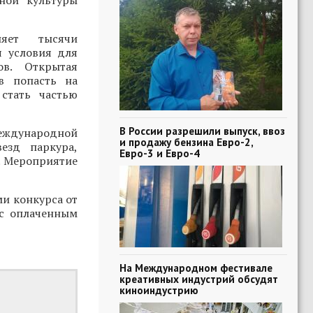
ной культуры
няет тысячи
я условия для
ов. Открытая
в попасть на
стать частью
В России разрешили выпуск, ввоз
Международной
и продажу бензина Евро-2,
езд паркура,
Евро-3 и Евро-4
. Мероприятие
ми конкурса от
 с оплаченным
На Международном фестивале
креативных индустрий обсудят
киноиндустрию