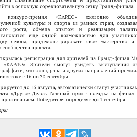
лений сильнейшие спортсмены и представители улич
ыйти в основную соревновательную сетку Гранд-финала.
ая конкурс-премия «КАРДО» ежегодно объеди
 уличной культуры и спорта из разных стран, создава
ного роста, обмена опытом и реализации талант
становится еще одной возможностью для участнико
ку сезона, продемонстрировать свое мастерство и 
 сообщества проекта.
открылась регистрация для зрителей на Гранд-финал 
и «КАРДО». Зрители смогут увидеть выступления зв
граффити, хип-хопа, рэпа и других направлений премии
востоке с 16 по 20 сентября.
трируется до 16 августа, автоматически станут участника
кта «Другое Дело». Главный приз - поездка на финал
 проживанием. Победителя определят до 1 сентября.
оры