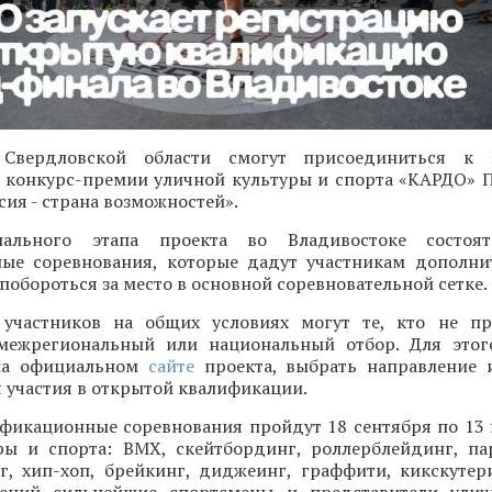
 Свердловской области смогут присоединиться к 
конкурс-премии уличной культуры и спорта «КАРДО» 
ия - страна возможностей».
ального этапа проекта во Владивостоке состоят
ые соревнования, которые дадут участникам дополн
 побороться за место в основной соревновательной сетке.
участников на общих условиях могут те, кто не пр
межрегиональный или национальный отбор. Для этог
 на официальном
сайте
проекта, выбрать направление 
 участия в открытой квалификации.
фикационные соревнования пройдут 18 сентября по 13
ры и спорта: BMX, скейтбординг, роллерблейдинг, па
нг, хип-хоп, брейкинг, диджеинг, граффити, кикскутер