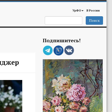
УрФО
В России
Поиск
Подпишитесь!
нджер