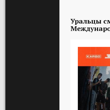
Уральцы с
Междунаро