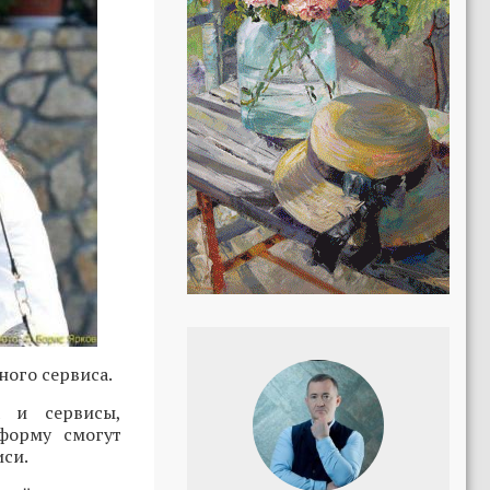
ого сервиса.
а и сервисы,
тформу смогут
си.