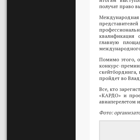
итогам выступ
получат право в
Международн
представителей
профессиональ
квалификация 
главную площад
международного
Помимо этого, 
конкурс-преми
скейтбординга, 
пройдет во Влади
Все, кто зарегис
«КАРДО» и прое
авиаперелетом и
Фото: организат