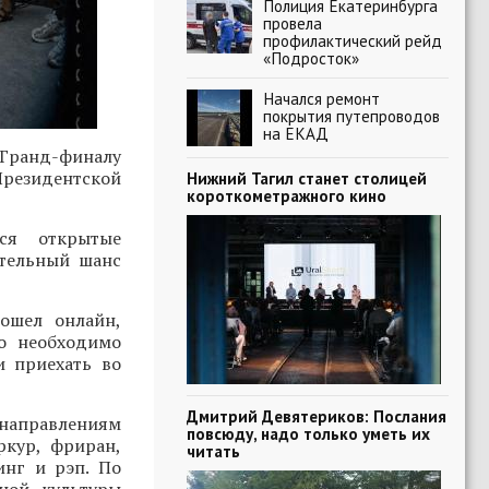
Полиция Екатеринбурга
провела
профилактический рейд
«Подросток»
Начался ремонт
покрытия путепроводов
на ЕКАД
Гранд-финалу
Президентской
Нижний Тагил станет столицей
короткометражного кино
ся открытые
ительный шанс
ошел онлайн,
о необходимо
и приехать во
Дмитрий Девятериков: Послания
 направлениям
повсюду, надо только уметь их
ркур, фриран,
читать
инг и рэп. По