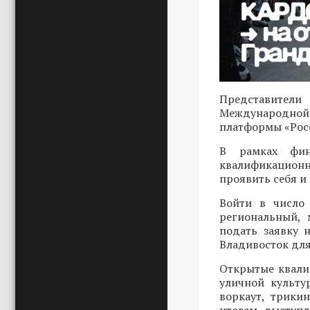
Представители
Международной 
платформы «Росс
В рамках фин
квалификационн
проявить себя и
Войти в число 
региональный, 
подать заявку
Владивосток для
Открытые квали
уличной культу
воркаут, трики