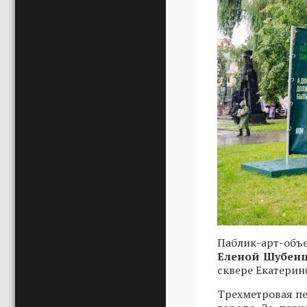
Паблик-арт-объ
Еленой Шубен
сквере Екатерин
Трехметровая пе