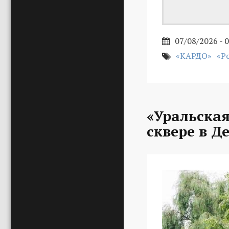
07/08/2026 - 
«КАРДО»
«Р
«Уральская
сквере в Д