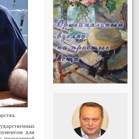
рства.
сударственных
рументом для
 с программой