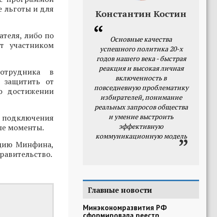
 льготы и для
Константин Костин
ателя, либо по
Основные качества
ет участником
успешного политика 20-х
годов нашего века - быстрая
реакция и высокая личная
отрудника в
включенность в
ы защитить от
повседневную проблематику
о достижении
избирателей, понимание
реальных запросов общества
и умение выстроить
о подключения
эффективную
ые моменты.
коммуникационную модель
кцию Минфина,
равительство.
Главные новости
Минэкономразвития РФ
сформировала реестр