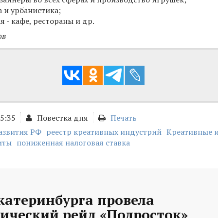
а и урбанистика;
 - кафе, рестораны и др.
ов
15:35
Повестка дня
Печать
звития РФ
реестр креативных индустрий
Креативные 
иты
пониженная налоговая ставка
катеринбурга провела
ический рейд «Подросток»