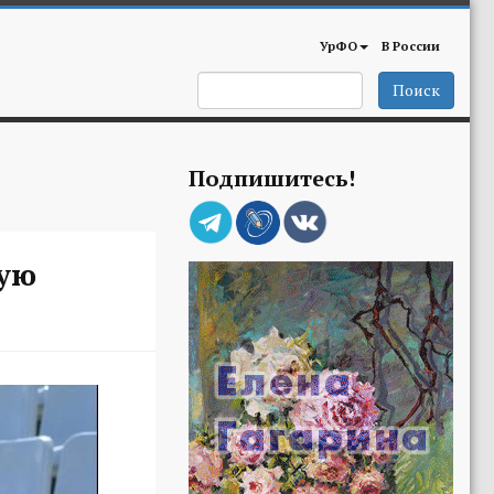
УрФО
В России
Поиск
Подпишитесь!
ную