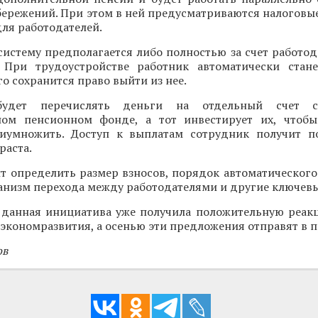
ережений. При этом в ней предусматриваются налоговые
для работодателей.
истему предполагается либо полностью за счет работод
 При трудоустройстве работник автоматически стан
го сохранится право выйти из нее.
 будет перечислять деньги на отдельный счет с
ном пенсионном фонде, а тот инвестирует их, чтоб
иумножить. Доступ к выплатам сотрудник получит п
раста.
ит определить размер взносов, порядок автоматическог
анизм перехода между работодателями и другие ключев
о данная инициатива уже получила положительную реа
кономразвития, а осенью эти предложения отправят в п
ов