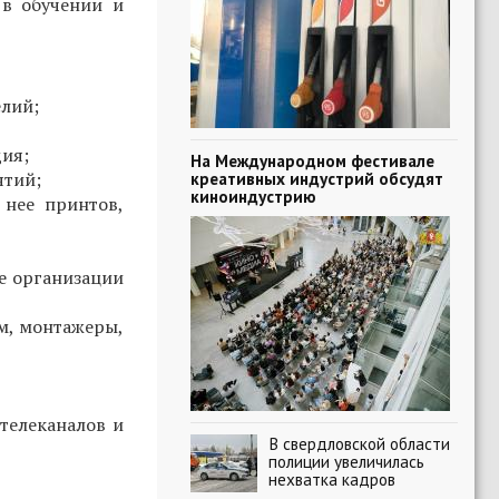
в обучении и
елий;
дия;
На Международном фестивале
ятий;
креативных индустрий обсудят
киноиндустрию
 нее принтов,
е организации
м, монтажеры,
телеканалов и
В свердловской области
полиции увеличилась
нехватка кадров