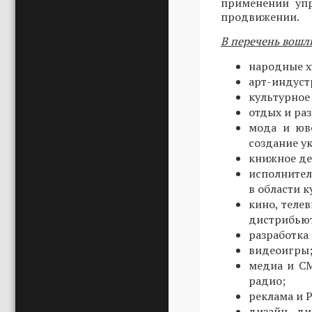
применении упр
продвижении.
В перечень вошл
народные х
арт-индуст
культурное 
отдых и ра
мода и юв
создание у
книжное де
исполнител
в области 
кино, теле
дистрибьют
разработка
видеоигры
медиа и СМ
радио;
реклама и P
дизайн - д