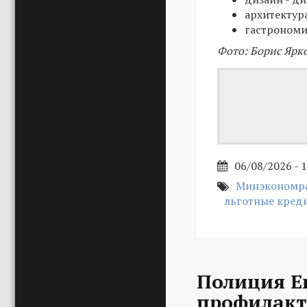
архитектур
гастрономия
Фото: Борис Ярк
06/08/2026 - 
Минэкономра
льготные кред
Полиция Е
профилакт