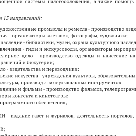
ощенной системы налогообложения, а также помощь 
и 15 направлений:
удожественные промыслы и ремесла - производство изд
рия - организаторы выставок, фотографы, художники;
наследие - библиотеки, музеи, охрана культурного насле
звлечения - гиды и экскурсоводы, организаторы меропри
елирное дело - производство одежды и нанесение на
крашений и бижутерии;
ло - издательства и переводчики;
ьские искусства - учреждения культуры, образовательны
культуры, производство музыкальных инструментов;
видение и фильмы - производство фильмов, телепрограм
оры контента и кинотеатры;
 программного обеспечения;
;
И - издание газет и журналов, деятельность порталов, 
R;
изайнеры во всех сферах и производство игрушек;