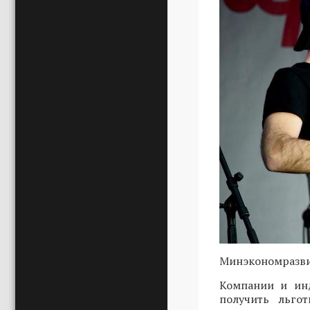
Минэкономразви
Компании и инд
получить льго