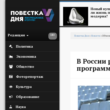
Перейти к основному содержанию
Новый куль
ли жизнь п
модерна?
Редакция
18+
Повестка Дня
»
Новости
» В Росс
Вы здесь
Политика
Экономика
В России
програм
Общество
Фоторепортаж
Культура
Образование
Наука