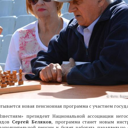
атывается новая пенсионная программа с участием госуда
звестиям» президент Национальной ассоциации него
ондов
Сергей Беляков
, программа станет новым инст
ополнительной пенсии и будет работать параллельно