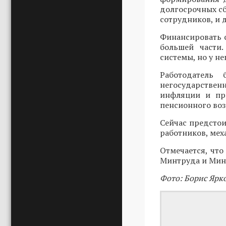
долгосрочных сб
сотрудников, и 
Финансировать с
большей части.
системы, но у не
Работодатель
негосударствен
инфляции и пр
пенсионного воз
Сейчас предсто
работников, мех
Отмечается, чт
Минтруда и Минэ
Фото: Борис Ярк