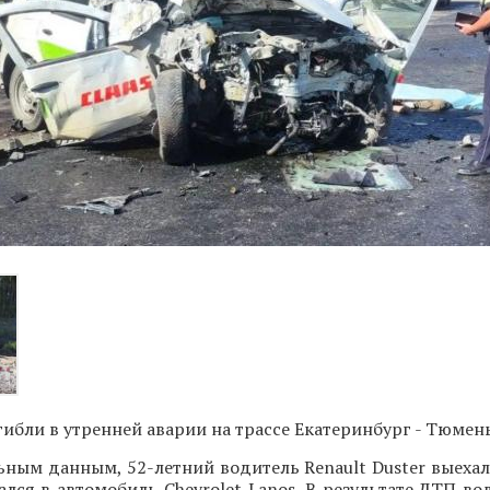
гибли в утренней аварии на трассе Екатеринбург - Тюмень
ным данным, 52-летний водитель Renault Duster выехал
зался в автомобиль Chevrolet Lanos. В результате ДТП во