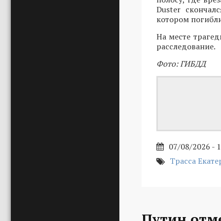
Duster скончал
котором погибли
На месте трагед
расследование.
Фото: ГИБДД
07/08/2026 - 
Трасса Екате
Путин отм