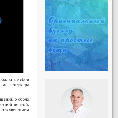
лобальные сбои
е мессенджера
бщений о сбоях
остной лентой,
ым отключением