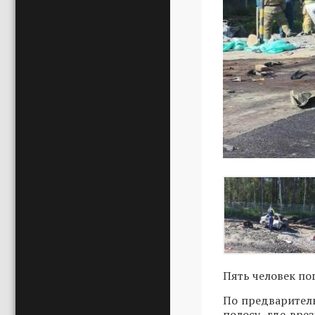
Пять человек по
По предваритель
полосу, где вре