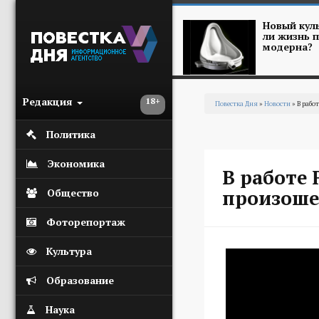
Перейти к основному содержанию
Новый куль
ли жизнь п
модерна?
Редакция
18+
Повестка Дня
»
Новости
» В рабо
Вы здесь
Политика
Экономика
В работе 
произоше
Общество
Фоторепортаж
Культура
Образование
Наука