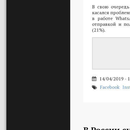
В свою очередь
касался проблем 
в работе Whats
отправкой и по
(21%).
14/04/2019 - 
Facebook
Ins
В России с