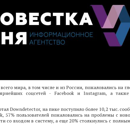
 всего мира, в том числе и из России, пожаловались на г
лярнейших соцсетей - Facebook и Instagram, а такж
тал Downdetector, на пике поступило более 10,2 тыс. соо
ok, 57% пользователей пожаловались на проблемы с нов
сти со входом в систему, а еще 20% столкнулись с полн