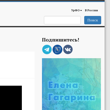
УрФО
В России
Поиск
Подпишитесь!