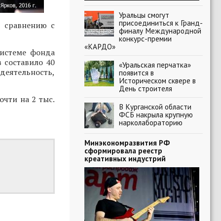
Уральцы смогут
присоединиться к Гранд-
о сравнению с
финалу Международной
конкурс-премии
«КАРДО»
системе фонда
в составило 40
«Уральская перчатка»
деятельность,
появится в
Историческом сквере в
День строителя
очти на 2 тыс.
В Курганской области
ФСБ накрыла крупную
нарколабораторию
Минэкономразвития РФ
сформировала реестр
креативных индустрий