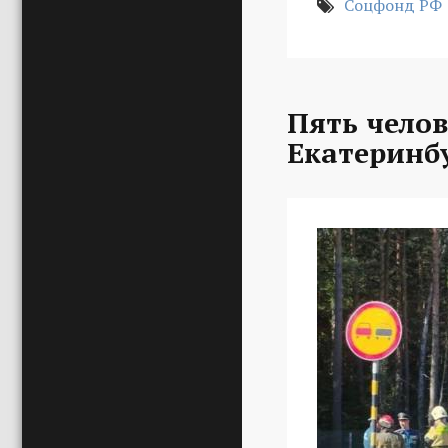
Соцфонд РФ
Пять челов
Екатеринб