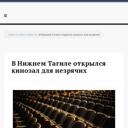
Перейти к основному содержанию
Мобильное
меню
Повестка Дня
»
Новости
» В Нижнем Тагиле открылся кинозал для незрячих
Вы здесь
В Нижнем Тагиле открылся
кинозал для незрячих