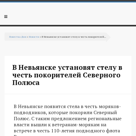
Перейти к основному содержанию
Мобильное
меню
Повестка Дня
»
Новости
» В Невьянске установят стелу в честь покорителей...
Вы здесь
В Невьянске установят стелу в
честь покорителей Северного
Полюса
В Невьянске появится стела в честь моряков-
подводников, которые покорили Северный
Полюс. С таким предложением региональные
власти вышли к ветеранам-морякам на
встрече в честь 110-летия подводного флота