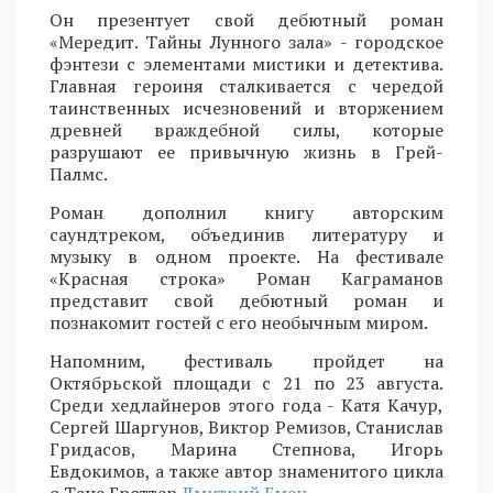
Он презентует свой дебютный роман
«Мередит. Тайны Лунного зала» - городское
фэнтези с элементами мистики и детектива.
Главная героиня сталкивается с чередой
таинственных исчезновений и вторжением
древней враждебной силы, которые
разрушают ее привычную жизнь в Грей-
Палмс.
Роман дополнил книгу авторским
саундтреком, объединив литературу и
музыку в одном проекте. На фестивале
«Красная строка» Роман Каграманов
представит свой дебютный роман и
познакомит гостей с его необычным миром.
Напомним, фестиваль пройдет на
Октябрьской площади с 21 по 23 августа.
Среди хедлайнеров этого года - Катя Качур,
Сергей Шаргунов, Виктор Ремизов, Станислав
Гридасов, Марина Степнова, Игорь
Евдокимов, а также автор знаменитого цикла
о Тане Гроттер
Дмитрий Емец.