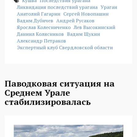
Кушва
Последствия урагана
Ликвидация последствий урагана
Ураган
Анатолий Гагарин
Сергей Новопашин
Вадим Дубичев
Андрей Русаков
Ярослав Колесниченко
Лев Высокинский
Даниил Колясников
Вадим Щукин
Александр Петраков
Экспертный клуб Свердловской области
Паводковая ситуация на
Среднем Урале
стабилизировалась