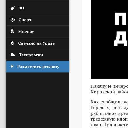
ЧП
Спорт
Мнение
Сделано на Урале
Технологии
Разместить рекламу
Накануне вечер
Кировской район
Как сообщил ру
Горелых, напа
работников кре
тревожную кнопк
план. При налете