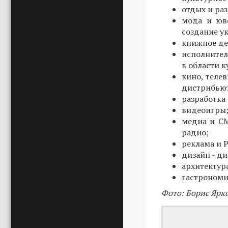
отдых и ра
мода и юв
создание у
книжное де
исполнител
в области 
кино, теле
дистрибьют
разработка
видеоигры
медиа и СМ
радио;
реклама и P
дизайн - д
архитектур
гастрономия
Фото: Борис Ярк