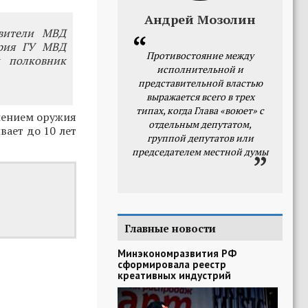
Андрей Мозолин
авители МВД
ория ГУ МВД
Противостояние между
л полковник
исполнительной и
представительной властью
выражается всего в трех
типах, когда Глава «воюет» с
енением оружия
отдельным депутатом,
вает до 10 лет
группой депутатов или
председателем местной думы
Главные новости
Минэкономразвития РФ
сформировала реестр
креативных индустрий