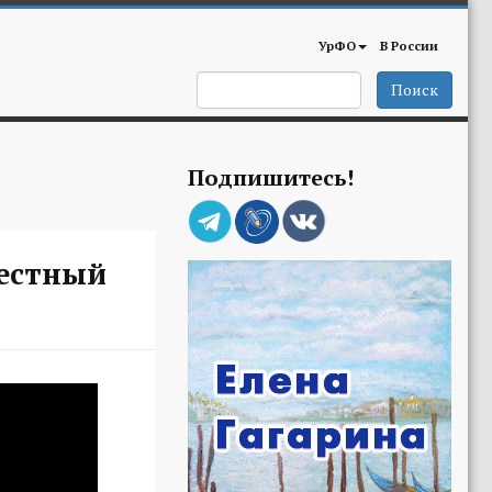
УрФО
В России
Поиск
Подпишитесь!
вестный