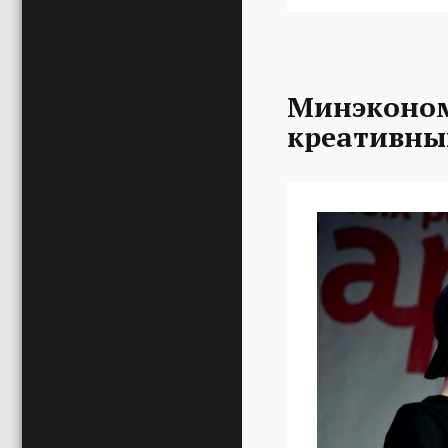
Минэконом
креативны