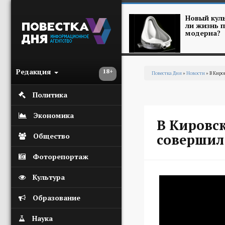
Перейти к основному содержанию
Новый куль
ли жизнь п
модерна?
Редакция
18+
Повестка Дня
»
Новости
» В Киро
Вы здесь
Политика
Экономика
В Кировс
совершил
Общество
Фоторепортаж
Культура
Образование
Наука