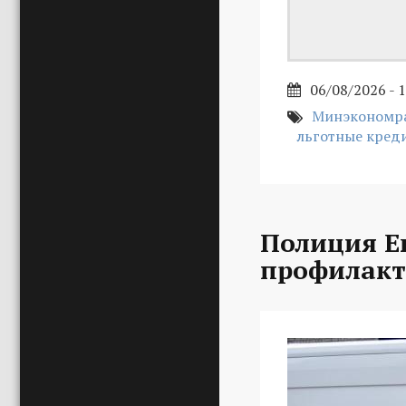
06/08/2026 - 
Минэкономра
льготные кред
Полиция Е
профилакт