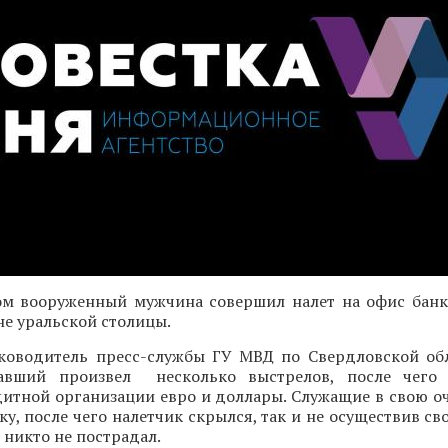
ом вооруженный мужчина совершил налет на офис банк
е уральской столицы.
ководитель пресс-службы ГУ МВД по Свердловской об
давший произвел несколько выстрелов, после чего 
дитной организации евро и доллары. Служащие в свою о
у, после чего налетчик скрылся, так и не осуществив с
 никто не пострадал.