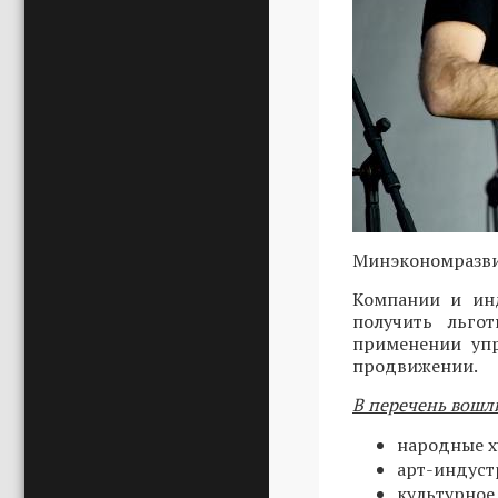
Минэкономразви
Компании и инд
получить льго
применении упр
продвижении.
В перечень вошл
народные х
арт-индуст
культурное 