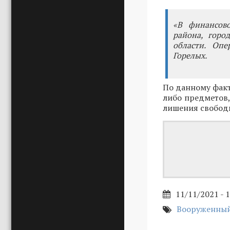
«В финансов
района, горо
области. Опе
Горелых.
По данному факт
либо предметов,
лишения свобод
11/11/2021 - 
Вооруженный