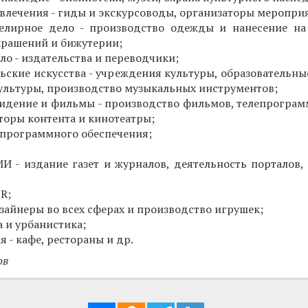
звлечения - гиды и экскурсоводы, организаторы меропри
елирное дело - производство одежды и нанесение на
крашений и бижутерии;
ло - издательства и переводчики;
ьские искусства - учреждения культуры, образовательны
культуры, производство музыкальных инструментов;
видение и фильмы - производство фильмов, телепрограм
оры контента и кинотеатры;
 программного обеспечения;
;
И - издание газет и журналов, деятельность порталов, 
R;
изайнеры во всех сферах и производство игрушек;
а и урбанистика;
 - кафе, рестораны и др.
ов