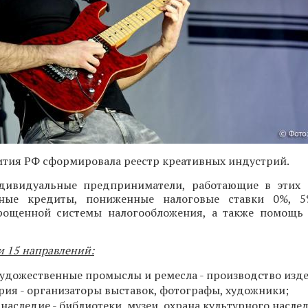
тия РФ сформировала реестр креативных индустрий.
ивидуальные предприниматели, работающие в этих с
тные кредиты, пониженные налоговые ставки 0%,
ощенной системы налогообложения, а также помощь 
и 15 направлений:
удожественные промыслы и ремесла - производство изд
рия - организаторы выставок, фотографы, художники;
наследие - библиотеки, музеи, охрана культурного насле