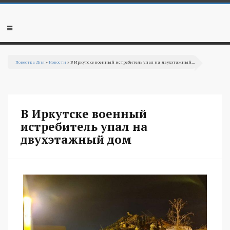
Перейти к основному содержанию
Мобильное
меню
Повестка Дня
»
Новости
» В Иркутске военный истребитель упал на двухэтажный...
Вы здесь
В Иркутске военный
истребитель упал на
двухэтажный дом