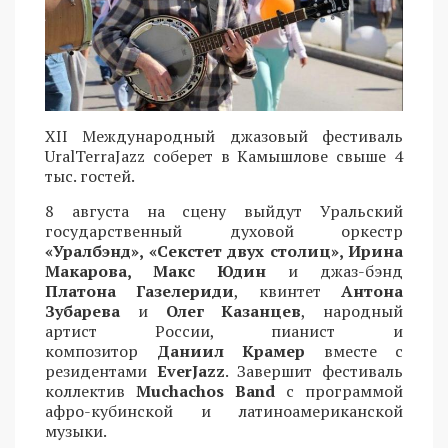
XII Международный джазовый фестиваль
UralTerraJazz соберет в Камышлове свыше 4
тыс. гостей.
8 августа на сцену выйдут Уральский
государственный духовой оркестр
«Уралбэнд», «Секстет двух столиц», Ирина
Макарова, Макс Юдин
и джаз-бэнд
Платона Газелериди
, квинтет
Антона
Зубарева
и
Олег Казанцев
, народный
артист России, пианист и
композитор
Даниил Крамер
вместе с
резидентами
EverJazz
. Завершит фестиваль
коллектив
Muchachos Band
с программой
афро-кубинской и латиноамериканской
музыки.