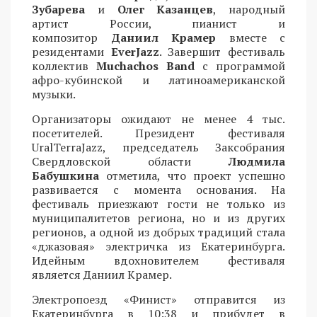
Зубарева
и
Олег Казанцев
, народный
артист России, пианист и
композитор
Даниил Крамер
вместе с
резидентами
EverJazz
. Завершит фестиваль
коллектив
Muchachos Band
с программой
афро-кубинской и латиноамериканской
музыки.
Организаторы ожидают не менее 4 тыс.
посетителей. Президент фестиваля
UralTerraJazz, председатель Заксобрания
Свердловской области
Людмила
Бабушкина
отметила, что проект успешно
развивается с момента основания. На
фестиваль приезжают гости не только из
муниципалитетов региона, но и из других
регионов, а одной из добрых традиций стала
«джазовая» электричка из Екатеринбурга.
Идейным вдохновителем фестиваля
является Даниил Крамер.
Электропоезд «Финист» отправится из
Екатеринбурга в 10:38 и прибудет в