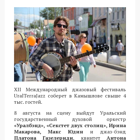
XII Международный джазовый фестиваль
UralTerraJazz соберет в Камышлове свыше 4
тыс. гостей.
8 августа на сцену выйдут Уральский
государственный духовой оркестр
«Уралбэнд», «Секстет двух столиц», Ирина
Макарова, Макс Юдин
и джаз-бэнд
Платона Газелериди
, квинтет
Антона