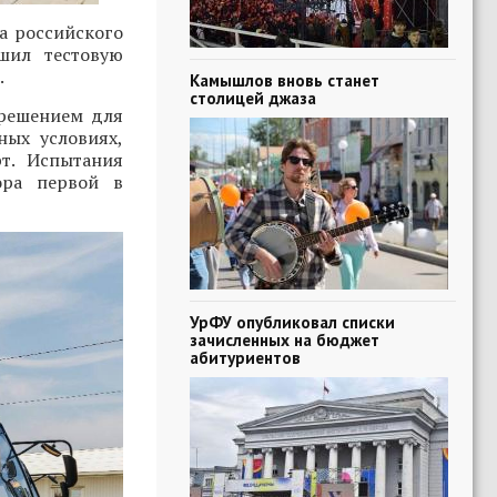
а российского
шил тестовую
.
Камышлов вновь станет
столицей джаза
 решением для
ных условиях,
т. Испытания
ора первой в
УрФУ опубликовал списки
зачисленных на бюджет
абитуриентов