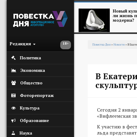
Перейти к основному содержанию
Новый куль
ли жизнь п
модерна?
Редакция
18+
Повестка Дня
»
Новости
» В Екат
Вы здесь
Политика
Экономика
В Екатер
скульпту
Общество
Фоторепортаж
Культура
Сегодня 2 январ
«Вифлеемская зв
Образование
К участию в фес
льда представят
Наука