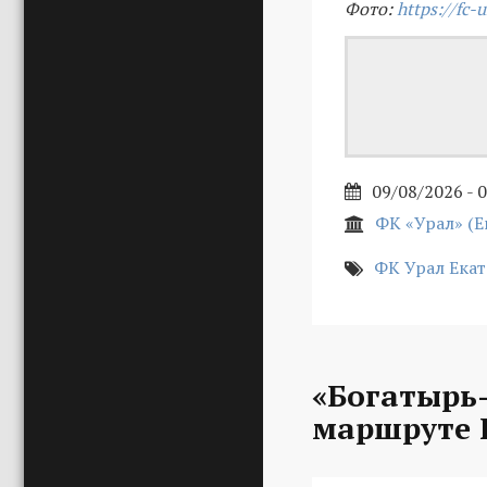
Фото:
https://fc-u
09/08/2026 - 
ФК «Урал» (Е
ФК Урал Ека
«Богатырь-
маршруте 