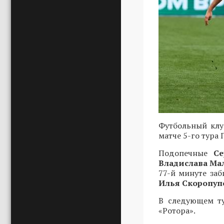
Футбольный клу
матче 5-го тура 
Подопечные
С
Владислава Ма
77-й минуте за
Илья Скоропу
В следующем ту
«Ротора».