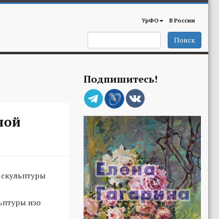
УрФО
В России
Поиск
Подпишитесь!
ной
 скульптуры
льптуры изо