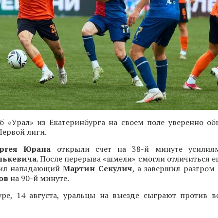
б «Урал» из Екатеринбурга на своем поле уверенно об
Первой лиги.
ергея Юрана
открыли счет на 38-й минуте усилия
лькевича
. После перерыва «шмели» смогли отличиться 
бил нападающий
Мартин Секулич
, а завершил разгром
пов
на 90-й минуте.
ре, 14 августа, уральцы на выезде сыграют против в