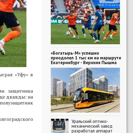
«Богатырь-М» успешно
преодолел 1 тыс км на маршруте
Екатеринбург - Верхняя Пышма
ыграл «Уфу» в
ми защитника
еще дважды: на
 полузащитник
олгоградского
Уральский оптико-
механический завод
разработал аппарат