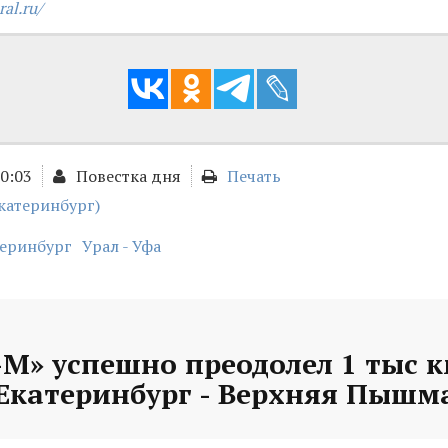
ral.ru/
00:03
Повестка дня
Печать
катеринбург)
теринбург
Урал - Уфа
М» успешно преодолел 1 тыс к
Екатеринбург - Верхняя Пышм