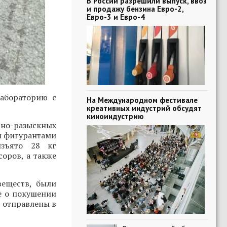
В России разрешили выпуск, ввоз
и продажу бензина Евро-2,
Евро-3 и Евро-4
абораторию с
На Международном фестивале
креативных индустрий обсудят
киноиндустрию
вно-разыскных
м фигурантами
изъято 28 кг
соров, а также
веществ, были
е о покушении
е отправлены в