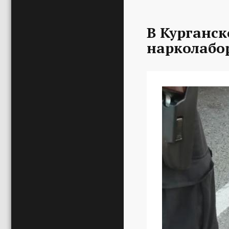
В Курганс
нарколабо