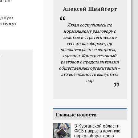
вагон-
Алексей Швайгерт
одную
и будут
Люди соскучились по
нормальному разговору с
властью и стратегические
сессии как формат, где
решаются разные вопросы, –
идеален. Конструктивный
разговор с представителями
общественных организаций –
это возможность выпустить
пар
Главные новости
В Курганской области
ФСБ накрыла крупную
нарколабораторию