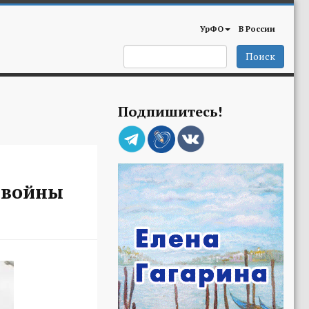
УрФО
В России
Поиск
Подпишитесь!
 войны