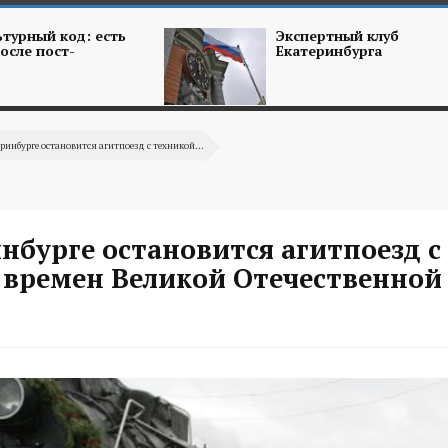
турный код: есть
Экспертный клуб
осле пост-
Екатеринбурга
еринбурге остановится агитпоезд с техникой...
нбурге остановится агитпоезд с
 времен Великой Отечественной