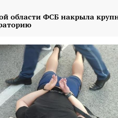
кой области ФСБ накрыла круп
раторию