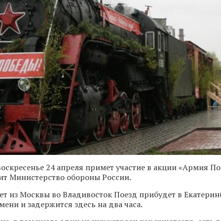
воскресенье 24 апреля примет участие в акции «Армия П
ит Министерство обороны России.
ет из Москвы во Владивосток Поезд прибудет в Екатеринб
мени и задержится здесь на два часа.