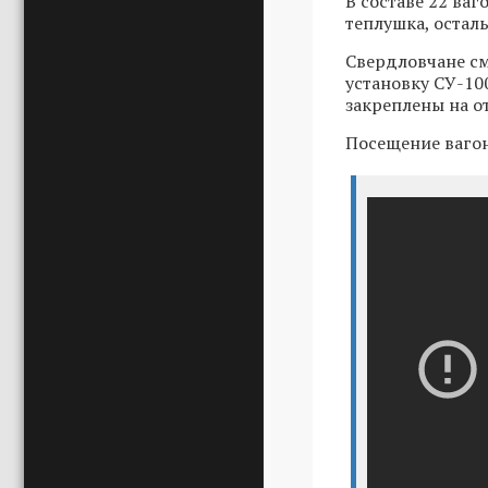
В составе 22 ваг
теплушка, остал
Свердловчане см
установку СУ-10
закреплены на о
Посещение вагон