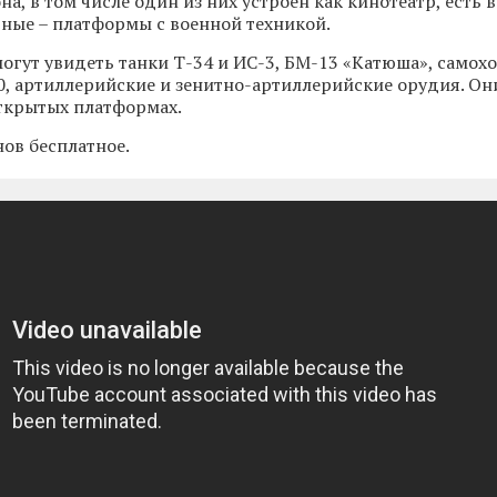
она, в том числе один из них устроен как кинотеатр, есть 
ьные – платформы с военной техникой.
огут увидеть танки Т-34 и ИС-3, БМ-13 «Катюша», самох
0, артиллерийские и зенитно-артиллерийские орудия. Он
ткрытых платформах.
ов бесплатное.