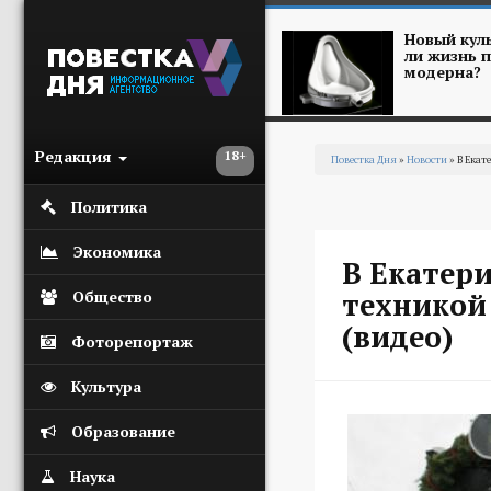
Перейти к основному содержанию
Новый куль
ли жизнь п
модерна?
Редакция
18+
Повестка Дня
»
Новости
» В Екат
Вы здесь
Политика
Экономика
В Екатери
техникой
Общество
(видео)
Фоторепортаж
Культура
Образование
Наука