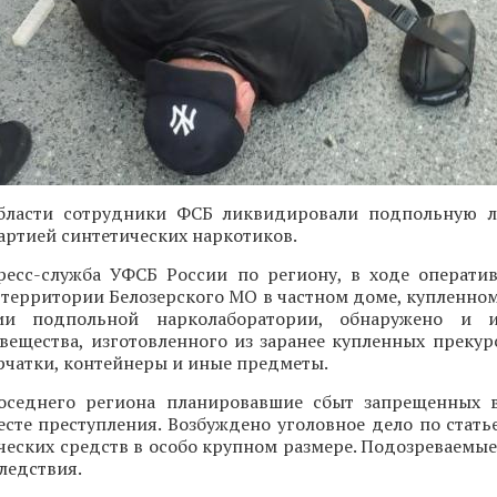
бласти сотрудники ФСБ ликвидировали подпольную л
артией синтетических наркотиков.
ресс-служба УФСБ России по региону, в ходе операти
 территории Белозерского МО в частном доме, купленно
ии подпольной нарколаборатории, обнаружено и 
вещества, изготовленного из заранее купленных прекур
рчатки, контейнеры и иные предметы.
оседнего региона планировавшие сбыт запрещенных 
сте преступления. Возбуждено уголовное дело по стать
ческих средств в особо крупном размере. Подозреваемы
ледствия.