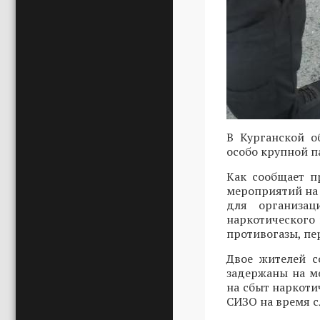
В Курганской о
особо крупной п
Как сообщает п
мероприятий на
для организац
наркотического 
противогазы, пе
Двое жителей с
задержаны на ме
на сбыт наркоти
СИЗО на время с