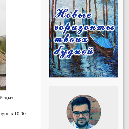
обеды»,
ург в 10.00