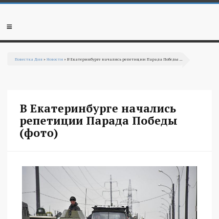
Перейти к основному содержанию
Мобильное
меню
Повестка Дня
»
Новости
» В Екатеринбурге начались репетиции Парада Победы ...
Вы здесь
В Екатеринбурге начались
репетиции Парада Победы
(фото)