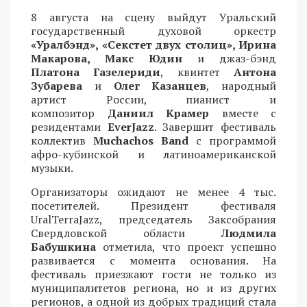
8 августа на сцену выйдут Уральский
государственный духовой оркестр
«Уралбэнд», «Секстет двух столиц», Ирина
Макарова, Макс Юдин
и джаз-бэнд
Платона Газелериди
, квинтет
Антона
Зубарева
и
Олег Казанцев
, народный
артист России, пианист и
композитор
Даниил Крамер
вместе с
резидентами
EverJazz
. Завершит фестиваль
коллектив
Muchachos Band
с программой
афро-кубинской и латиноамериканской
музыки.
Организаторы ожидают не менее 4 тыс.
посетителей. Президент фестиваля
UralTerraJazz, председатель Заксобрания
Свердловской области
Людмила
Бабушкина
отметила, что проект успешно
развивается с момента основания. На
фестиваль приезжают гости не только из
муниципалитетов региона, но и из других
регионов, а одной из добрых традиций стала