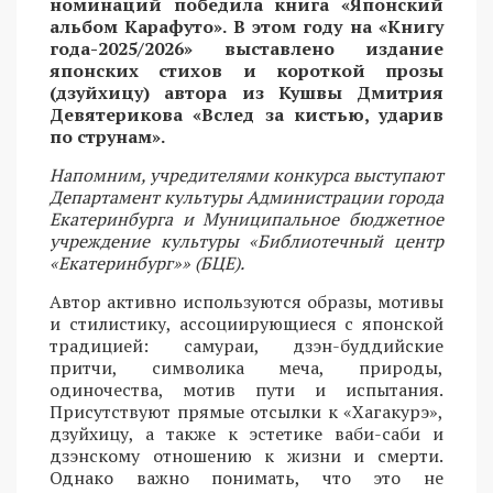
номинаций победила книга «Японский
альбом Карафуто». В этом году на «Книгу
года-2025/2026» выставлено издание
японских стихов и короткой прозы
(дзуйхицу) автора из Кушвы Дмитрия
Девятерикова «Вслед за кистью, ударив
по струнам».
Напомним, учредителями конкурса выступают
Департамент культуры Администрации города
Екатеринбурга и Муниципальное бюджетное
учреждение культуры «Библиотечный центр
«Екатеринбург»» (БЦЕ).
Автор активно используются образы, мотивы
и стилистику, ассоциирующиеся с японской
традицией: самураи, дзэн-буддийские
притчи, символика меча, природы,
одиночества, мотив пути и испытания.
Присутствуют прямые отсылки к «Хагакурэ»,
дзуйхицу, а также к эстетике ваби-саби и
дзэнскому отношению к жизни и смерти.
Однако важно понимать, что это не