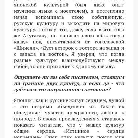
японской культурой (был даже опыт
изучения языка с носителем), я постепенно
начал вспоминать свою собственную,
русскую культуру и выходить на мировую
культуру. Потому что, даже, если взять того
же Акутагаву, он написал свою «Бататовую
кашу» под впечатлением от гоголевской
«Шинели». «Дует ветерок с востока на запад и
с запада на восток». Я уверен, что когда
разные культуры взаимодействуют между
собой, то они приходят к Единому началу.
Ощущаете ли вы себя писателем, стоящим
на границе двух культур, и если да - что
даёт вам это пограничное состояние?
Японцы, как и русские живут сердцем, душой
- это незримо объединяет их. Также их
объединяет чувство прекрасного, любовь к
природе. В своих произведениях я стараюсь
показать читателю, что у наших культур
общее сердце. «Истинное - сердце
искреннее». Стык двух культур помог мне