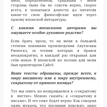
либо, определенной, традиции с моей
стороны было бы не совсем верно, скорее
всего, я попытался донести до читателя
какие-то свои философские идеи через
призму японской литературы.
С какими японскими авторами вы
ощущаете особое духовное родство?
Если брать прозу, то на меня в большей
степени повлияли произведения Акутагавы
Рюноскэ, за чтения которых я брался
неоднократно, и каждый раз открывал для
себя новое. В японской же поэзии для меня
был ориентиром Сайгё.
Ваши тексты обращены, прежде всего, к
миру внешнему или к миру внутреннему,
сокрытому от прямого взгляда?
Тут мы опять же возвращаемся к «сокрытому
в листве». Можно сказать: к «сокрытому в
письме». И это тоже будет верно. Как говорил
один мудрец, что послания повсюду, надо