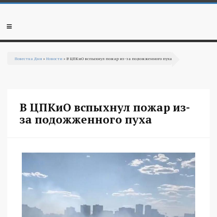
Перейти к основному содержанию
Мобильное
меню
Повестка Дня
»
Новости
» В ЦПКиО вспыхнул пожар из-за подожженного пуха
Вы здесь
В ЦПКиО вспыхнул пожар из-
за подожженного пуха