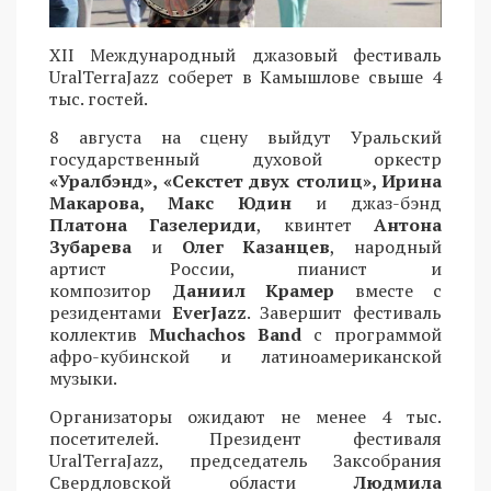
XII Международный джазовый фестиваль
UralTerraJazz соберет в Камышлове свыше 4
тыс. гостей.
8 августа на сцену выйдут Уральский
государственный духовой оркестр
«Уралбэнд», «Секстет двух столиц», Ирина
Макарова, Макс Юдин
и джаз-бэнд
Платона Газелериди
, квинтет
Антона
Зубарева
и
Олег Казанцев
, народный
артист России, пианист и
композитор
Даниил Крамер
вместе с
резидентами
EverJazz
. Завершит фестиваль
коллектив
Muchachos Band
с программой
афро-кубинской и латиноамериканской
музыки.
Организаторы ожидают не менее 4 тыс.
посетителей. Президент фестиваля
UralTerraJazz, председатель Заксобрания
Свердловской области
Людмила