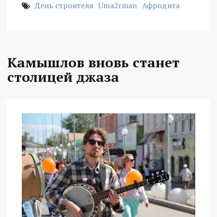
День строителя
Uma2rman
Афродита
Камышлов вновь станет
столицей джаза