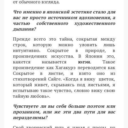
от обычного взгляда.
Что именно в японской эстетике стало для
вас не просто источником вдохновения, а
частью собственного художественного
дыхания?
Прежде всего это тайна, сокрытая между
строк, которую можно уловить лишь
интуитивно. Сокрытое в природе, в
произведениях искусства. В Японии это,
кажется называется
югэн.
Такое
произведение как Хагакурэ переводится как
Сокрытое в листве, и взято оно из
стихотворений Сайге. «Когда я вижу цветок,
который живет, скрываясь под листьями, я
испытываю такое чувство, словно вижу свою
тайную любовь».
Чувствуете ли вы себя больше поэтом или
прозаиком, или же эти два пути для вас
неразделимы?
Свой творческий путь я начал с прозы, но