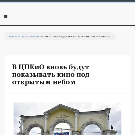
Перейти к основному содержанию
Мобильное
меню
Повестка Дня
»
Новости
» В ЦПКиО вновь будут показывать кино под открытым...
Вы здесь
В ЦПКиО вновь будут
показывать кино под
открытым небом