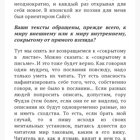
неоднократно, и каждый раз открывал для
себя новое. В японской же поэзии для меня
был ориентиром Сайгё.
Ваши тексты обращены, прежде всего, к
миру внешнему или к миру внутреннему,
сокрытому от прямого взгляда?
Тут мы опять же возвращаемся к «сокрытому
в листве». Можно сказать: к «сокрытому в
письме». И это тоже будет верно. Как говорил
один мудрец, что послания повсюду, надо
только уметь их читать. Тут есть опасность
нафантазировать себе того, чего, собственно
говоря, и не было в послании... Если разных
людей попросить описать, допустим, гору
Фудзи (тем более, если они ее не видели), то
описания их будут одновременно разные, но
и иметь сходства. То есть, если брать мой
случай, то я пишу исходя из своих
ментальных установок, пытаясь донести до
читателя мир таковым, каким я его вижу.
Читатель же, как я думаю, видит в нем то, к