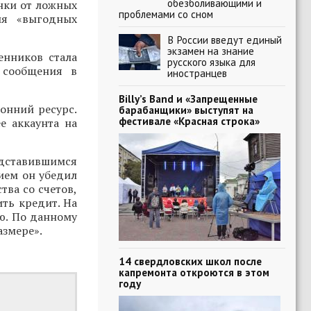
обезболивающими и
нки от ложных
проблемами со сном
ия «выгодных
В России введут единый
экзамен на знание
енников стала
русского языка для
 сообщения в
иностранцев
Billy’s Band и «Запрещенные
онний ресурс.
барабанщики» выступят на
фестивале «Красная строка»
е аккаунта на
редставившимся
ием он убедил
тва со счетов,
ть кредит. На
ю. По данному
азмере».
14 свердловских школ после
капремонта откроются в этом
году