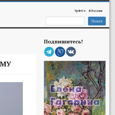
УрФО
В России
Поиск
Подпишитесь!
НМУ