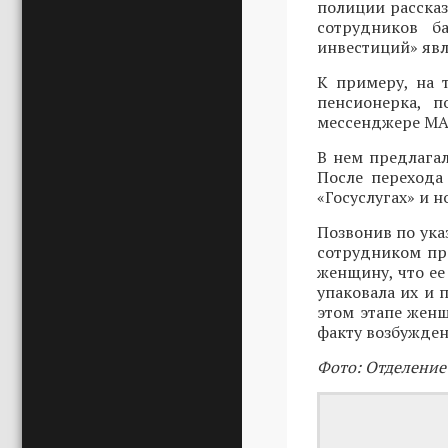
полиции расска
сотрудников б
инвестиций» явл
К примеру, на 
пенсионерка, п
мессенджере MAX
В нем предлагал
После перехода
«Госуслугах» и 
Позвонив по ука
сотрудником пр
женщину, что ее
упаковала их и 
этом этапе женщ
факту возбужден
Фото: Отделение