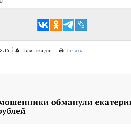
ов
18:15
Повестка дня
Печать
 мошенники обманули екатери
рублей