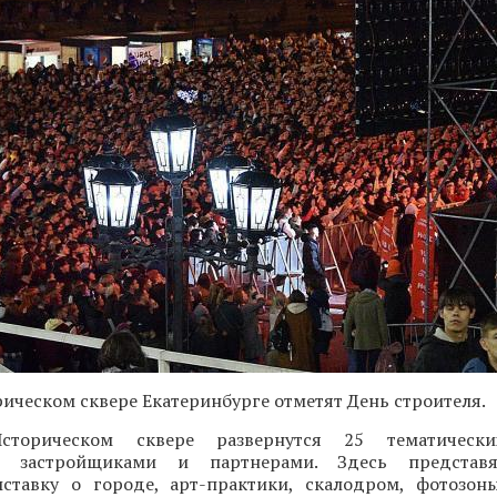
орическом сквере Екатеринбурге отметят День строителя.
торическом сквере развернутся 25 тематически
х застройщиками и партнерами. Здесь представ
ыставку о городе, арт-практики, скалодром, фотозон