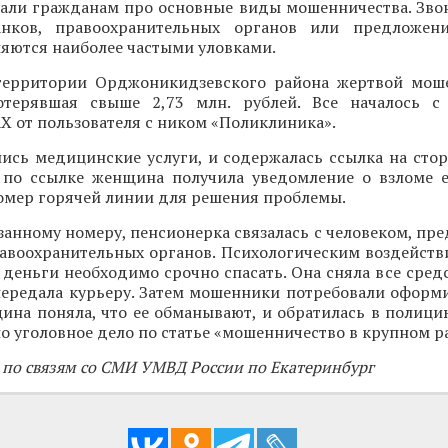
зали гражданам про основные виды мошенничества. Зво
анков, правоохранительных органов или предложен
яются наиболее частыми уловками.
территории Орджоникидзевского района жертвой мош
отерявшая свыше 2,73 млн. рублей. Все началось с
 от пользователя с ником «Поликлиника».
ись медицинские услуги, и содержалась ссылка на стор
 по ссылке женщина получила уведомление о взломе е
номер горячей линии для решения проблемы.
занному номеру, пенсионерка связалась с человеком, п
авоохранительных органов. Психологическим воздейств
 деньги необходимо срочно спасать. Она сняла все средс
передала курьеру. Затем мошенники потребовали оформи
ина поняла, что ее обманывают, и обратилась в полици
о уголовное дело по статье «мошенничество в крупном р
 по связям со СМИ УМВД России по Екатеринбург