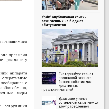
УрФУ опубликовал списки
зачисленных на бюджет
абитуриентов
участившимися
роде превысил
е граждане, у
ики аппарата
Екатеринбург станет
, оперативные
площадкой главного
бизнес-события для
 пообщались с
креативных
собах обмана,
предпринимателей
ередные меры
Уральские ученые
установили связь между
И сотрудники
злоупотреблением