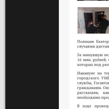
Полиция Екатер
случаями диста
За минувшую не
16 млн. рублей.
которых под ра
Накануне на т
городского УМВ
службы, Госавт
гражданами. Он
рассказали, к
необходимо пред
В ходе провед