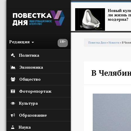
Перейти к основному содержанию
Новый куль
ли жизнь п
модерна?
Редакция
18+
Повестка Дня
»
Новости
» В Челя
Вы здесь
Политика
Экономика
В Челяби
Общество
Фоторепортаж
Культура
Образование
Наука