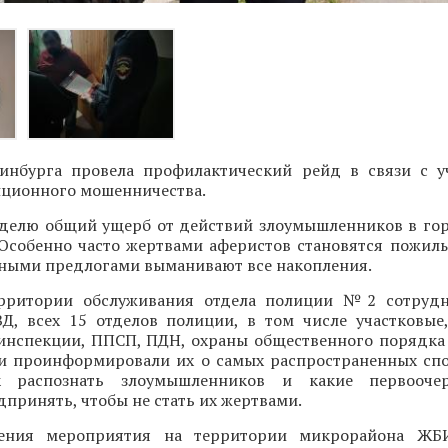
инбурга провела профилактический рейд в связи с 
нционного мошенничества.
делю общий ущерб от действий злоумышленников в го
 Особенно часто жертвами аферистов становятся пожилы
зными предлогами выманивают все накопления.
ерритории обслуживания отдела полиции №2 сотрудн
Д, всех 15 отделов полиции, в том числе участковые
оинспекции, ППСП, ПДН, охраны общественного порядка
и проинформировали их о самых распространенных спо
ак распознать злоумышленников и какие первооч
принять, чтобы не стать их жертвами.
ения мероприятия на территории микрорайона ЖБ