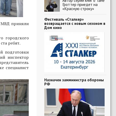
Автор серии книг о Тане
Гроттер приедет на
«Красную строку»
Фестиваль «Сталкер»
 УМВД приняли
возвращается с новым сезоном в
Дом кино
о городского
ста ребят.
ой подготовки
ший инспектор
едставитель
кже специалист
Назначен замминистра обороны
РФ