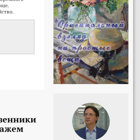
ице.
йство.
твенники
ражем