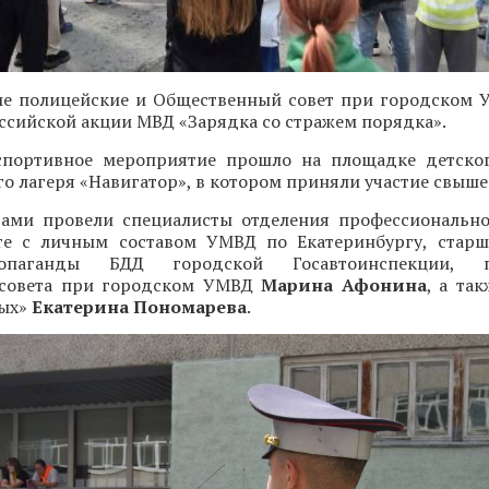
ие полицейские и Общественный совет при городском
оссийской акции МВД «Зарядка со стражем порядка».
портивное мероприятие прошло на площадке детског
о лагеря «Навигатор», в котором приняли участие свыше 
тами провели специалисты отделения профессиональн
те с личным составом УМВД по Екатеринбургу, стар
опаганды БДД городской Госавтоинспекции, пр
 совета при городском УМВД
Марина Афонина
, а та
вых»
Екатерина Пономарева
.