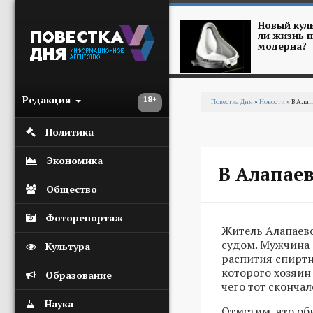
Перейти к основному содержанию
Новый куль
ли жизнь п
модерна?
Редакция
18+
Повестка Дня
»
Новости
» В Алап
Вы здесь
Политика
Экономика
В Алапае
Общество
Фоторепортаж
Житель Алапаевс
судом. Мужчина о
Культура
распития спирт
которого хозяин
Образование
чего тот скончал
Наука
Отметим, что об