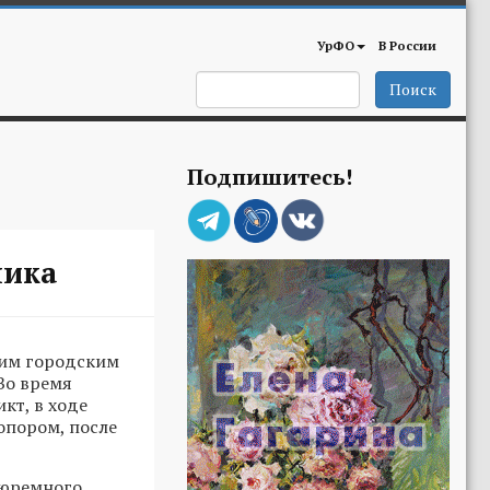
УрФО
В России
Поиск
Подпишитесь!
ника
ким городским
 Во время
кт, в ходе
опором, после
 тюремного