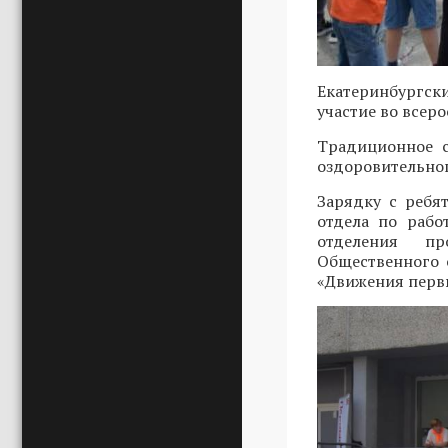
Екатеринбургск
участие во всер
Традиционное с
оздоровительног
Зарядку с ребя
отдела по рабо
отделения пр
Общественного
«Движения пер