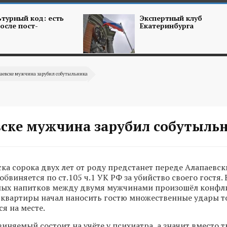
турный код: есть
Экспертный клуб
осле пост-
Екатеринбурга
аевске мужчина зарубил собутыльника
вске мужчина зарубил собутыль
ка сорока двух лет от роду предстанет переде Алапаевс
бвиняется по ст.105 ч.1 УК РФ за убийство своего гостя.
ных напитков между двумя мужчинами произошёл конфли
 квартиры начал наносить гостю множественные удары т
ся на месте.
виняемый состоит на учёте у психиатра, а значит вместо