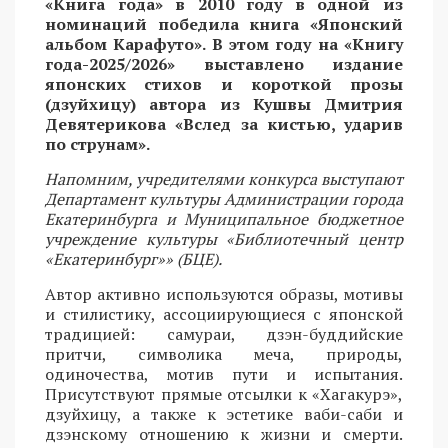
«Книга года» в 2010 году в одной из
номинаций победила книга «Японский
альбом Карафуто». В этом году на «Книгу
года-2025/2026» выставлено издание
японских стихов и короткой прозы
(дзуйхицу) автора из Кушвы Дмитрия
Девятерикова «Вслед за кистью, ударив
по струнам».
Напомним, учредителями конкурса выступают
Департамент культуры Администрации города
Екатеринбурга и Муниципальное бюджетное
учреждение культуры «Библиотечный центр
«Екатеринбург»» (БЦЕ).
Автор активно используются образы, мотивы
и стилистику, ассоциирующиеся с японской
традицией: самураи, дзэн-буддийские
притчи, символика меча, природы,
одиночества, мотив пути и испытания.
Присутствуют прямые отсылки к «Хагакурэ»,
дзуйхицу, а также к эстетике ваби-саби и
дзэнскому отношению к жизни и смерти.