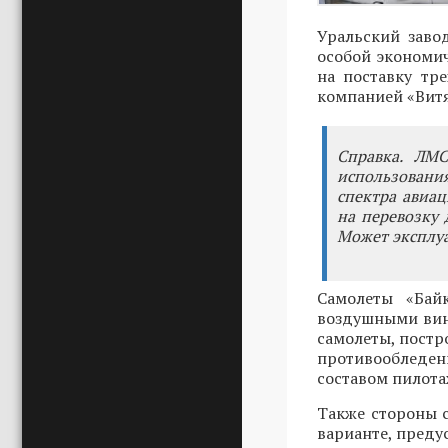
Уральский заво
особой экономи
на поставку тр
компанией «Витя
Справка. ЛМС
использовани
спектра авиа
на перевозку 
Может эксплуа
Самолеты «Бай
воздушными вин
самолеты, постр
противообледе
составом пилот
Также стороны 
варианте, преду