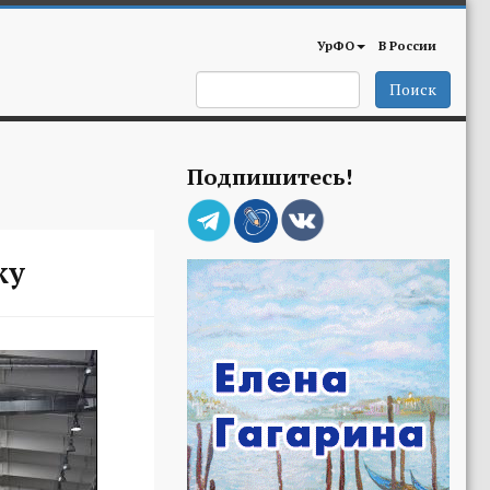
УрФО
В России
Поиск
Подпишитесь!
ку