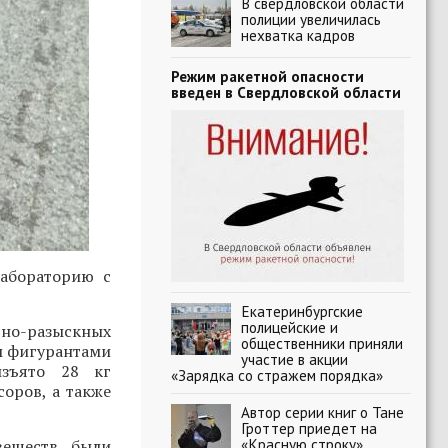
В свердловской области
полиции увеличилась
нехватка кадров
Режим ракетной опасности
введен в Свердловской области
абораторию с
Екатеринбургские
полицейские и
вно-разыскных
общественники приняли
м фигурантами
участие в акции
изъято 28 кг
«Зарядка со стражем порядка»
соров, а также
Автор серии книг о Тане
Гроттер приедет на
«Красную строку»
веществ, были