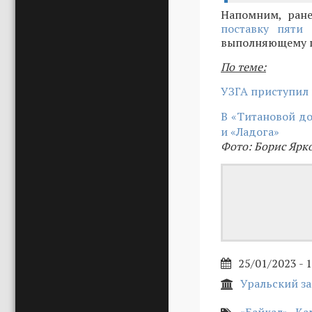
Напомним, ране
поставку пяти
выполняющему пе
По теме:
УЗГА приступил 
В «Титановой до
и «Ладога»
Фото: Борис Ярк
25/01/2023 - 
Уральский з