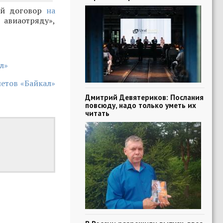
ный договор
на
авиаотряду»,
л»
летов «Байкал»
Дмитрий Девятериков: Послания
повсюду, надо только уметь их
читать