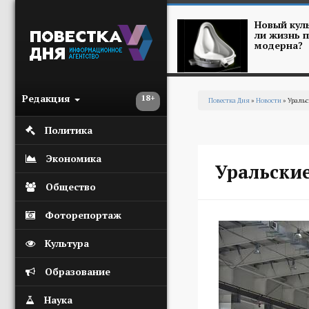
Перейти к основному содержанию
Новый куль
ли жизнь п
модерна?
Редакция
18+
Повестка Дня
»
Новости
» Уральс
Вы здесь
Политика
Экономика
Уральски
Общество
Фоторепортаж
Культура
Образование
Наука