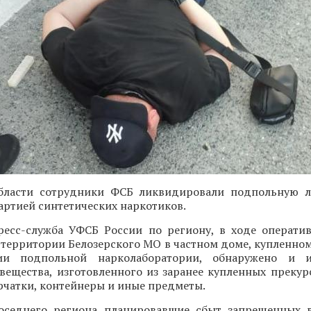
бласти сотрудники ФСБ ликвидировали подпольную л
артией синтетических наркотиков.
ресс-служба УФСБ России по региону, в ходе операти
 территории Белозерского МО в частном доме, купленно
ии подпольной нарколаборатории, обнаружено и 
вещества, изготовленного из заранее купленных прекур
рчатки, контейнеры и иные предметы.
оседнего региона планировавшие сбыт запрещенных 