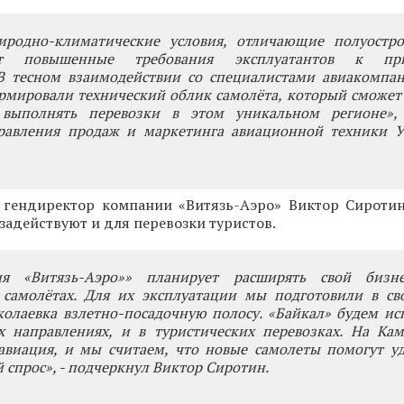
родно-климатические условия, отличающие полуостро
ют повышенные требования эксплуатантов к при
 В тесном взаимодействии со специалистами авиакомпан
рмировали технический облик самолёта, который сможет
выполнять перевозки в этом уникальном регионе», 
равления продаж и маркетинга авиационной техники 
 гендиректор компании «Витязь-Аэро» Виктор Сиротин
задействуют и для перевозки туристов.
ия «Витязь-Аэро»» планирует расширять свой бизне
 самолётах. Для их эксплуатации мы подготовили в св
олаевка взлетно-посадочную полосу. «Байкал» будем ис
х направлениях, и в туристических перевозках. На Кам
авиация, и мы считаем, что новые самолеты помогут уд
спрос», - подчеркнул Виктор Сиротин.