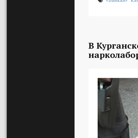
«Байкал»
Ка
В Курганс
нарколабо