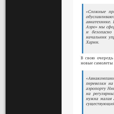
«Сложные при
обуславлива
авиатехнике.
Аэро» мы сфо
и безопасно 
начальник уп
Харин.
В свою очередь
новые самолеты 
«Авиакомпан
перевозки на
аэропорту Ник
на регулярны
нужна малая 
существующий 