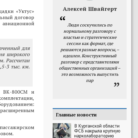
Алексей Швайгерт
щадки «Уктус»
льный договор
с авиационной
Люди соскучились по
нормальному разговору с
властью и стратегические
сессии как формат, где
наченный для
решаются разные вопросы, –
ия широкого
идеален. Конструктивный
м. Рассчитан
разговор с представителями
5-3 тыс. км.
общественных организаций –
это возможность выпустить
пар
и ВК-800СМ и
комплектации,
борудованием:
 расширенным
Главные новости
В Курганской области
 пассажирском
ФСБ накрыла крупную
зовом.
нарколабораторию