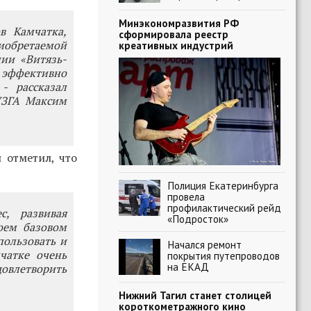
Минэкономразвития РФ
в Камчатка,
сформировала реестр
обретаемой
креативных индустрий
ии «Витязь-
 эффективно
- рассказал
УЗГА Максим
 отметил, что
Полиция Екатеринбурга
провела
профилактический рейд
с, развивая
«Подросток»
оем базовом
пользовать и
Начался ремонт
чатке очень
покрытия путепроводов
на ЕКАД
овлетворить
Нижний Тагил станет столицей
короткометражного кино