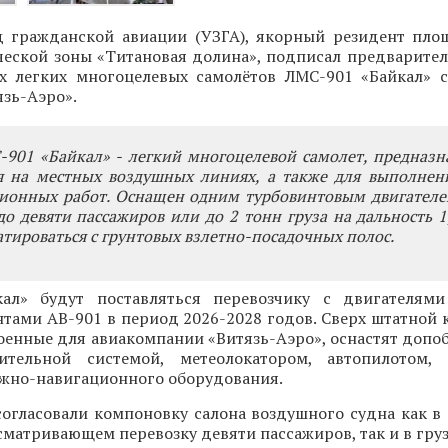
д гражданской авиации (УЗГА), якорный резидент пло
ческой зоны «Титановая долина», подписал предварите
ех легких многоцелевых самолётов ЛМС-901 «Байкал» 
зь-Аэро».
-901 «Байкал» - легкий многоцелевой самолет, предназ
я на местных воздушных линиях, а также для выполнен
ционных работ. Оснащен одним турбовинтовым двигателе
до девяти пассажиров или до 2 тонн груза на дальность 1,
тироваться с грунтовых взлетно-посадочных полос.
кал» будут поставляться перевозчику с двигателям
тами АВ-901 в период 2026-2028 годов. Сверх штатной 
оенные для авиакомпании «Витязь-Аэро», оснастят допо
нительной системой, метеолокатором, автопилотом,
ажно-навигационного оборудования.
согласовали компоновку салона воздушного судна как в
сматривающем перевозку девяти пассажиров, так и в гру