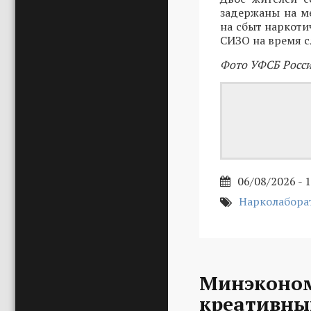
задержаны на ме
на сбыт наркоти
СИЗО на время с
Фото УФСБ Росси
06/08/2026 - 
Нарколабора
Минэконом
креативны