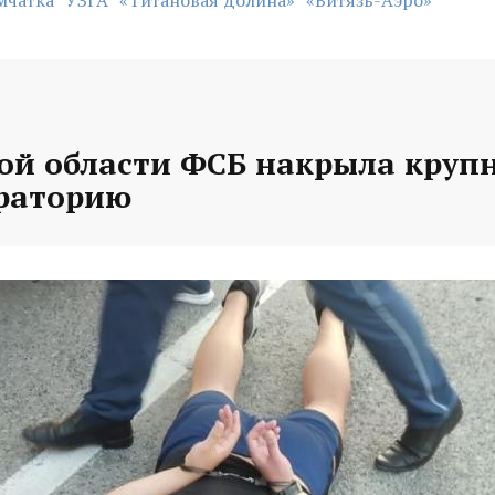
мчатка
УЗГА
«Титановая долина»
«Витязь-Аэро»
кой области ФСБ накрыла круп
раторию