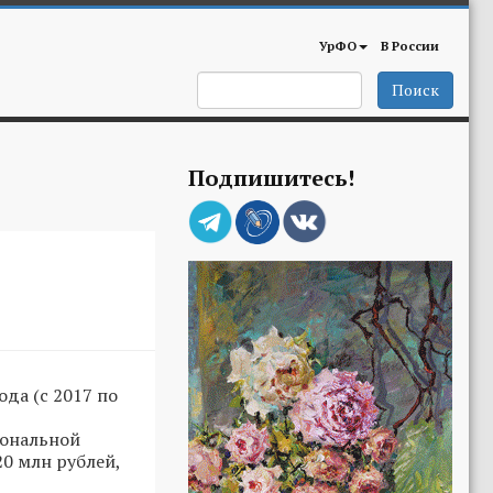
УрФО
В России
Поиск
Подпишитесь!
да (с 2017 по
иональной
20 млн рублей,