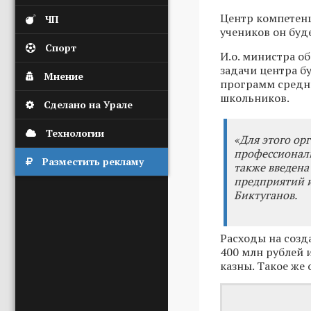
Центр компетенц
ЧП
учеников он буд
Спорт
И.о. министра о
задачи центра б
Мнение
программ средн
школьников.
Сделано на Урале
Технологии
«Для этого ор
профессионал
Разместить рекламу
также введена
предприятий и
Биктуганов.
Расходы на созд
400 млн рублей 
казны. Такое же 