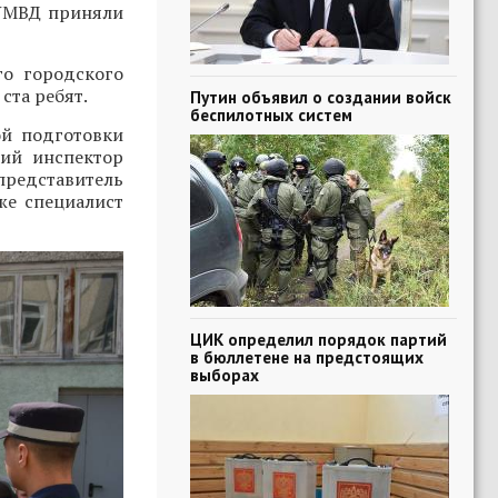
 УМВД приняли
о городского
ста ребят.
Путин объявил о создании войск
беспилотных систем
ой подготовки
ший инспектор
едставитель
кже специалист
ЦИК определил порядок партий
в бюллетене на предстоящих
выборах