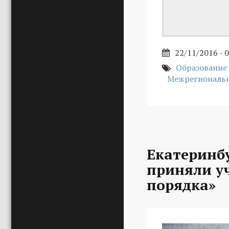
22/11/2016 - 
Образование
Межрегиональн
Екатеринб
приняли уч
порядка»