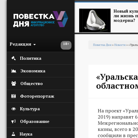
Перейти к основному содержанию
Новый куль
ли жизнь п
модерна?
Редакция
18+
Повестка Дня
»
Новости
» «Ураль
Вы здесь
Политика
Экономика
«Уральск
областно
Общество
Фоторепортаж
Культура
На проект «Урал
2019) направят 
Образование
Межрегиональног
казны, всего в 
Наука
сообщили в прес