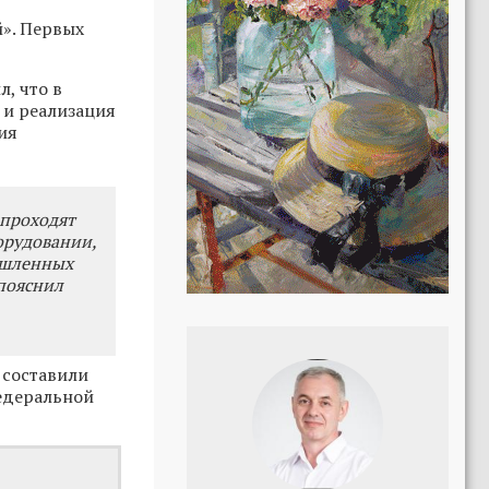
». Первых
, что в
 и реализация
ия
 проходят
орудовании,
ышленных
пояснил
 составили
федеральной