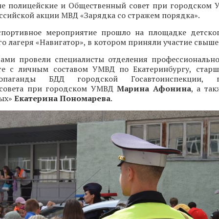
ие полицейские и Общественный совет при городском
оссийской акции МВД «Зарядка со стражем порядка».
портивное мероприятие прошло на площадке детског
о лагеря «Навигатор», в котором приняли участие свыше 
тами провели специалисты отделения профессиональн
те с личным составом УМВД по Екатеринбургу, стар
опаганды БДД городской Госавтоинспекции, пр
 совета при городском УМВД
Марина Афонина
, а та
вых»
Екатерина Пономарева
.