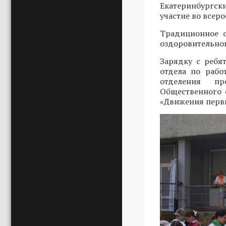
Екатеринбургск
участие во всер
Традиционное с
оздоровительног
Зарядку с ребя
отдела по рабо
отделения пр
Общественного
«Движения пер