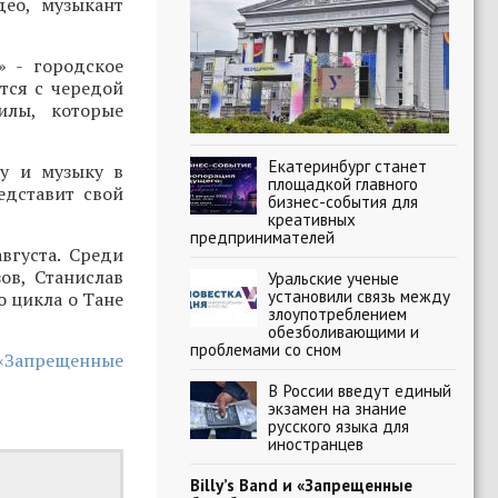
део, музыкант
» - городское
тся с чередой
илы, которые
Екатеринбург станет
ру и музыку в
площадкой главного
едставит свой
бизнес-события для
креативных
предпринимателей
вгуста. Среди
ов, Станислав
Уральские ученые
установили связь между
о цикла о Тане
злоупотреблением
обезболивающими и
проблемами со сном
 «Запрещенные
В России введут единый
экзамен на знание
русского языка для
иностранцев
Billy’s Band и «Запрещенные