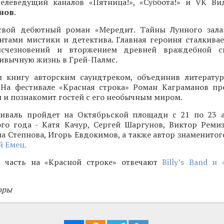
 телеведущий каналов «Пятница!», «Суббота!» и VK Ви
нов
.
свой дебютный роман «Мередит. Тайны Лунного зала
нтами мистики и детектива. Главная героиня сталкивае
исчезновений и вторжением древней враждебной с
ивычную жизнь в Грей-Палмс.
 книгу авторским саундтреком, объединив литерату
 На фестивале «Красная строка» Роман Каграманов пр
и познакомит гостей с его необычным миром.
иваль пройдет на Октябрьской площади с 21 по 23 а
ого года - Катя Качур, Сергей Шаргунов, Виктор Ремиз
а Степнова, Игорь Евдокимов, а также автор знаменитог
 Емец.
 часть на «Красной строке» отвечают
Billy’s Band и
оры