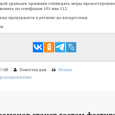
одой уральцев призвали соблюдать меры предосторожнос
вонить по телефонам 101 или 112.
жди продержатся в регионе до воскресенья.
ов
17:08
Повестка дня
Печать
предупреждение
раманов станет гостем фестив