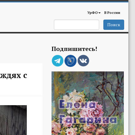
УрФО
В России
Поиск
Подпишитесь!
ждях с