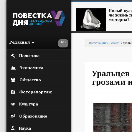
Перейти к основному содержанию
Новый куль
ли жизнь п
модерна?
Редакция
18+
Повестка Дня
»
Новости
» Уральц
Вы здесь
Политика
Экономика
Уральцев
грозами 
Общество
Фоторепортаж
Культура
Образование
Наука