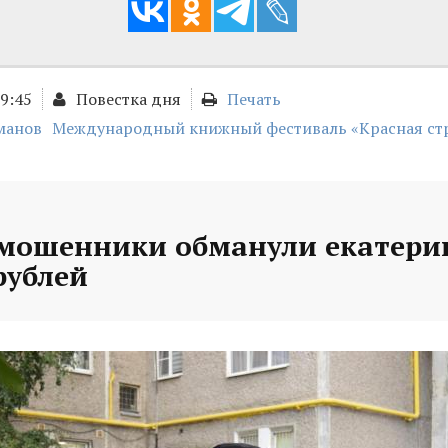
09:45
Повестка дня
Печать
манов
Международный книжный фестиваль «Красная ст
 мошенники обманули екатери
рублей