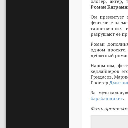
блогер, актер,
Роман Каграма
Он презентует 
фэнтези с элеме
таинственных 
разрушают ее пр
Роман дополнил
одном проекте.
дебютный роман 
Напомним, фест
хедлайнеров эт
Гридасов, Марин
Гроттер
Дмитрий
За музыкальную
барабанщики»
.
Фото: организат