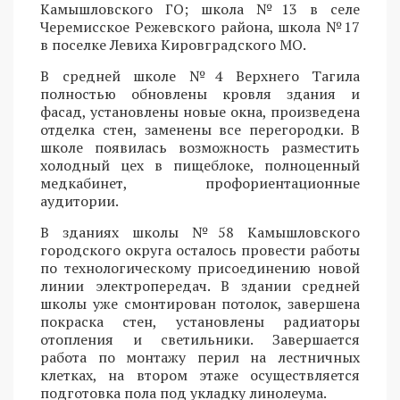
Камышловского ГО; школа №13 в селе
Черемисское Режевского района, школа №17
в поселке Левиха Кировградского МО.
В средней школе №4 Верхнего Тагила
полностью обновлены кровля здания и
фасад, установлены новые окна, произведена
отделка стен, заменены все перегородки. В
школе появилась возможность разместить
холодный цех в пищеблоке, полноценный
медкабинет, профориентационные
аудитории.
В зданиях школы №58 Камышловского
городского округа осталось провести работы
по технологическому присоединению новой
линии электропередач. В здании средней
школы уже смонтирован потолок, завершена
покраска стен, установлены радиаторы
отопления и светильники. Завершается
работа по монтажу перил на лестничных
клетках, на втором этаже осуществляется
подготовка пола под укладку линолеума.