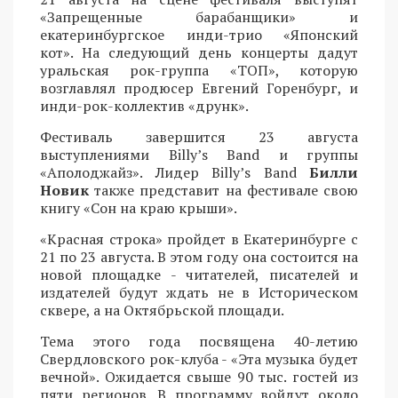
«Запрещенные барабанщики» и
екатеринбургское инди-трио «Японский
кот». На следующий день концерты дадут
уральская рок-группа «ТОП», которую
возглавлял продюсер Евгений Горенбург, и
инди-рок-коллектив «друнк».
Фестиваль завершится 23 августа
выступлениями Billy’s Band и группы
«Аполоджайз». Лидер Billy’s Band
Билли
Новик
также представит на фестивале свою
книгу «Сон на краю крыши».
«Красная строка» пройдет в Екатеринбурге с
21 по 23 августа. В этом году она состоится на
новой площадке - читателей, писателей и
издателей будут ждать не в Историческом
сквере, а на Октябрьской площади.
Тема этого года посвящена 40-летию
Свердловского рок-клуба - «Эта музыка будет
вечной». Ожидается свыше 90 тыс. гостей из
пяти регионов. В программу войдут около