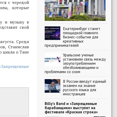
тся с чередой
илы, которые
ру и музыку в
едставит свой
Екатеринбург станет
площадкой главного
бизнес-события для
креативных
вгуста. Среди
предпринимателей
ов, Станислав
о цикла о Тане
Уральские ученые
установили связь между
злоупотреблением
 «Запрещенные
обезболивающими и
проблемами со сном
В России введут единый
экзамен на знание
русского языка для
иностранцев
Billy’s Band и «Запрещенные
барабанщики» выступят на
фестивале «Красная строка»