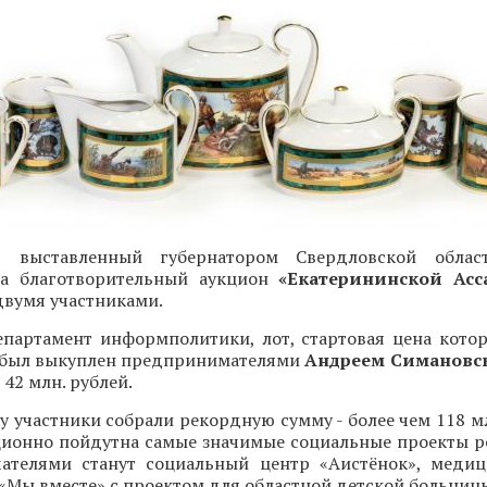
, выставленный губернатором Свердловской обла
 благотворительный аукцион
«Екатерининской Асс
двумя участниками.
епартамент информполитики, лот, стартовая цена котор
й, был выкуплен предпринимателями
Андреем Симановс
 42 млн. рублей.
ду участники собрали рекордную сумму - более чем 118 мл
ционно пойдутна самые значимые социальные проекты ре
чателями станут социальный центр «Аистёнок», меди
«Мы вместе» с проектом для областной детской больниц