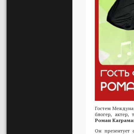
Гостем Междунар
блогер, актер,
Роман Каграма
Он презентует 