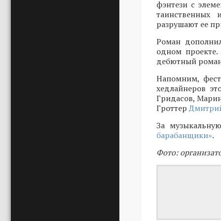
фэнтези с элеме
таинственных 
разрушают ее пр
Роман дополнил
одном проекте.
дебютный роман 
Напомним, фест
хедлайнеров эт
Гридасов, Марин
Гроттер
Дмитрий
За музыкальную
барабанщики»
.
Фото: организат