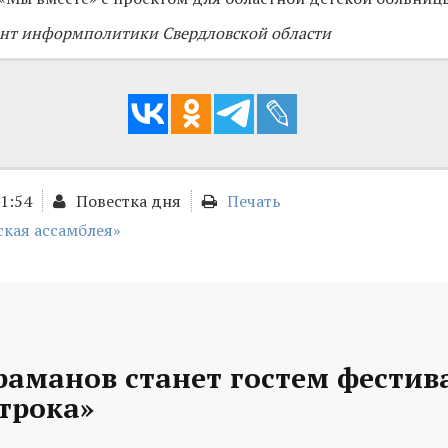
нт информполитики Свердловской области
01:54
Повестка дня
Печать
кая ассамблея»
раманов станет гостем фестив
трока»