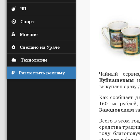
ЧП
Спорт
Мнение
Сделано на Урале
Технологии
Разместить рекламу
Чайный сервиз
Куйвашевым
на
выкуплен сразу 
Как сообщает д
160 тыс. рубле
Заводовским
за
Всего в этом го
средства тради
году благополу
«Бонум» и фонд 