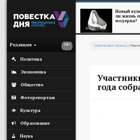
Перейти к основному содержанию
Новый куль
ли жизнь п
модерна?
Редакция
18+
Повестка Дня
»
Новости
» Участн
Вы здесь
Политика
Экономика
Участник
года собр
Общество
Фоторепортаж
Культура
Образование
Наука