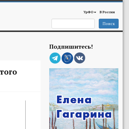
УрФО
В России
Поиск
Подпишитесь!
того