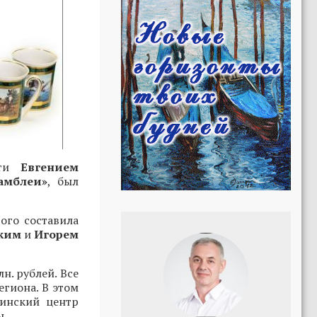
сти
Евгением
амблеи»
, был
ого составила
ким
и
Игорем
н. рублей. Все
гиона. В этом
цинский центр
ы.