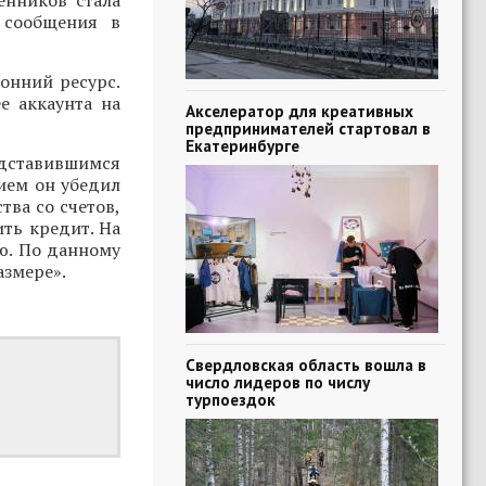
енников стала
 сообщения в
онний ресурс.
е аккаунта на
Акселератор для креативных
предпринимателей стартовал в
Екатеринбурге
редставившимся
ием он убедил
тва со счетов,
ть кредит. На
ю. По данному
азмере».
Свердловская область вошла в
число лидеров по числу
турпоездок