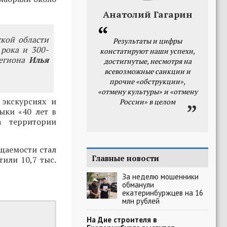
Анатолий Гагарин
ской области
Результаты и цифры
 рока и 300-
констатируют наши успехи,
региона
Илья
достигнутые, несмотря на
всевозможные санкции и
прочие «обструкции»,
«отмену культуры» и «отмену
 экскурсиях и
России» в целом
ыки «40 лет в
а территории
щаемости стал
Главные новости
тили 10,7 тыс.
За неделю мошенники
обманули
екатеринбуржцев на 16
млн рублей
На Дне строителя в