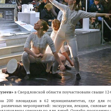
музеев»
в Свердловской области поучаствовали свыше 124 
а 200 площадках в 62 муниципалитетах, где для го
. различных мероприятий: экскурсии, лекции, силовые ш
одготовлены специально для детей. Онлайн-программы 