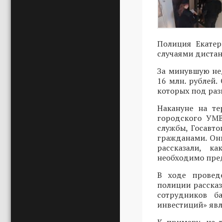
Полиция Екатер
случаями диста
За минувшую не
16 млн. рублей.
которых под ра
Накануне на т
городского УМВ
службы, Госавт
гражданами. Он
рассказали, к
необходимо пред
В ходе провед
полиции расска
сотрудников б
инвестиций» явл