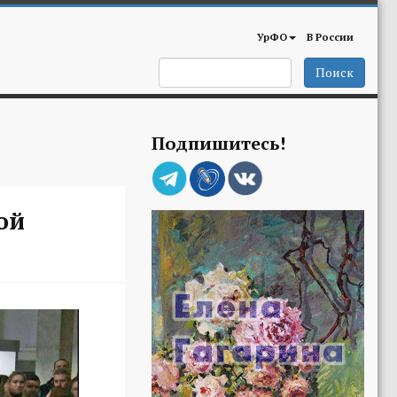
УрФО
В России
Поиск
Подпишитесь!
ой