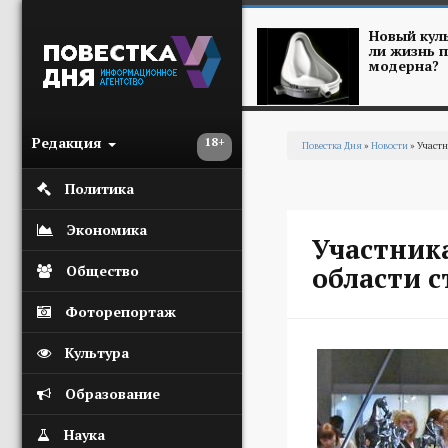
Перейти к основному содержанию
Новый куль
ли жизнь п
модерна?
Редакция
18+
Повестка Дня
»
Новости
» Участн
Вы здесь
Политика
Экономика
Участник
области с
Общество
Фоторепортаж
Культура
Образование
Наука