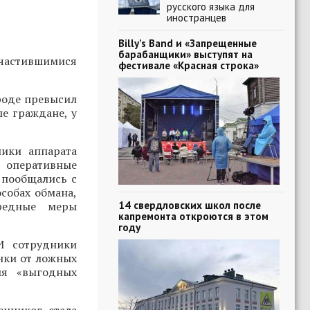
русского языка для
иностранцев
Billy’s Band и «Запрещенные
барабанщики» выступят на
участившимися
фестивале «Красная строка»
роде превысил
е граждане, у
ики аппарата
, оперативные
 пообщались с
собах обмана,
14 свердловских школ после
ередные меры
капремонта откроются в этом
году
И сотрудники
нки от ложных
ия «выгодных