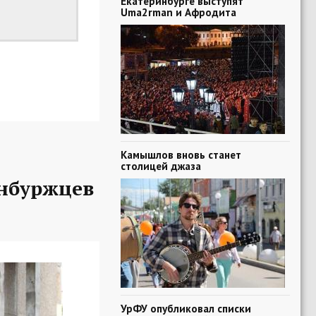
Екатеринбурге выступят
Uma2rman и Афродита
Камышлов вновь станет
столицей джаза
нбуржцев
УрФУ опубликовал списки