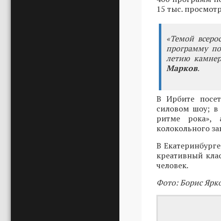
15 тыс. просмотр
«Темой всерос
программу пос
летию камнер
Марков
.
В Ирбите посет
силовом шоу; в
ритме рока», 
колокольного за
В Екатеринбург
креативный клас
человек.
Фото: Борис Ярк