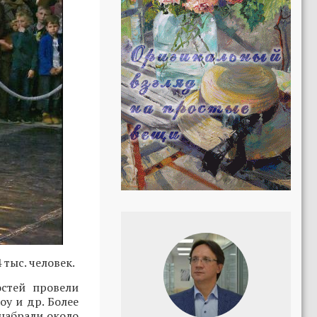
тыс. человек.
стей провели
оу и др. Более
набрали около