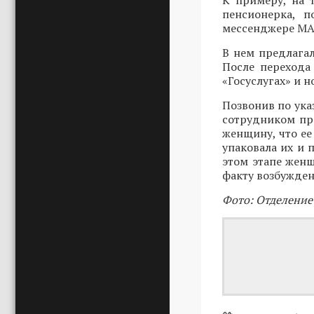
К примеру, на 
пенсионерка, п
мессенджере MAX
В нем предлагал
После перехода
«Госуслугах» и 
Позвонив по ука
сотрудником пр
женщину, что ее
упаковала их и 
этом этапе женщ
факту возбужден
Фото: Отделение