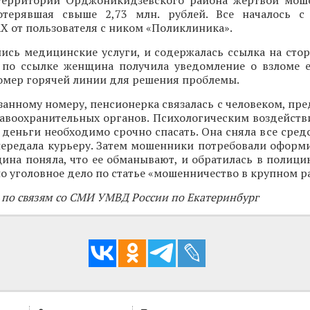
территории Орджоникидзевского района жертвой мош
отерявшая свыше 2,73 млн. рублей. Все началось с
 от пользователя с ником «Поликлиника».
ись медицинские услуги, и содержалась ссылка на стор
 по ссылке женщина получила уведомление о взломе е
номер горячей линии для решения проблемы.
занному номеру, пенсионерка связалась с человеком, п
авоохранительных органов. Психологическим воздейств
 деньги необходимо срочно спасать. Она сняла все средс
передала курьеру. Затем мошенники потребовали оформи
ина поняла, что ее обманывают, и обратилась в полици
о уголовное дело по статье «мошенничество в крупном р
 по связям со СМИ УМВД России по Екатеринбург