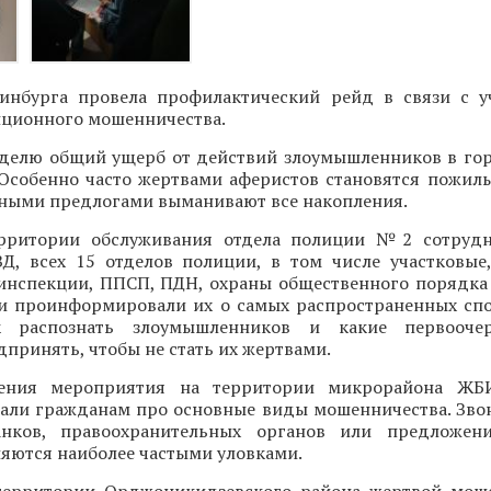
инбурга провела профилактический рейд в связи с 
нционного мошенничества.
делю общий ущерб от действий злоумышленников в го
 Особенно часто жертвами аферистов становятся пожилы
зными предлогами выманивают все накопления.
ерритории обслуживания отдела полиции №2 сотрудн
Д, всех 15 отделов полиции, в том числе участковые
оинспекции, ППСП, ПДН, охраны общественного порядка
и проинформировали их о самых распространенных спо
ак распознать злоумышленников и какие первооч
принять, чтобы не стать их жертвами.
ения мероприятия на территории микрорайона ЖБ
зали гражданам про основные виды мошенничества. Зво
анков, правоохранительных органов или предложен
яются наиболее частыми уловками.