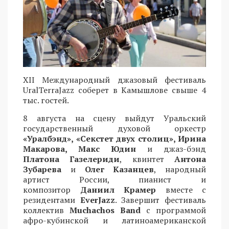
XII Международный джазовый фестиваль
UralTerraJazz соберет в Камышлове свыше 4
тыс. гостей.
8 августа на сцену выйдут Уральский
государственный духовой оркестр
«Уралбэнд», «Секстет двух столиц», Ирина
Макарова, Макс Юдин
и джаз-бэнд
Платона Газелериди
, квинтет
Антона
Зубарева
и
Олег Казанцев
, народный
артист России, пианист и
композитор
Даниил Крамер
вместе с
резидентами
EverJazz
. Завершит фестиваль
коллектив
Muchachos Band
с программой
афро-кубинской и латиноамериканской