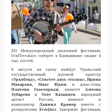
XII Международный джазовый фестиваль
UralTerraJazz соберет в Камышлове свыше 4
тыс. гостей.
8 августа на сцену выйдут Уральский
государственный духовой оркестр
«Уралбэнд», «Секстет двух столиц», Ирина
Макарова, Макс Юдин
и джаз-бэнд
Платона Газелериди
, квинтет
Антона
Зубарева
и
Олег Казанцев
, народный
артист России, пианист и
композитор
Даниил Крамер
вместе с
резидентами
EverJazz
. Завершит фестиваль