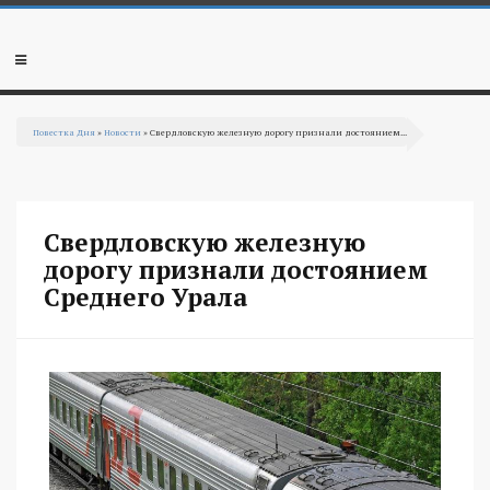
Перейти к основному содержанию
Мобильное
меню
Повестка Дня
»
Новости
» Свердловскую железную дорогу признали достоянием...
Вы здесь
Свердловскую железную
дорогу признали достоянием
Среднего Урала