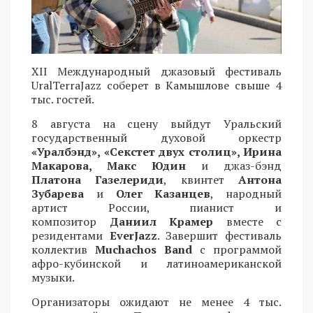
XII Международный джазовый фестиваль
UralTerraJazz соберет в Камышлове свыше 4
тыс. гостей.
8 августа на сцену выйдут Уральский
государственный духовой оркестр
«Уралбэнд», «Секстет двух столиц», Ирина
Макарова, Макс Юдин
и джаз-бэнд
Платона Газелериди
, квинтет
Антона
Зубарева
и
Олег Казанцев
, народный
артист России, пианист и
композитор
Даниил Крамер
вместе с
резидентами
EverJazz
. Завершит фестиваль
коллектив
Muchachos Band
с программой
афро-кубинской и латиноамериканской
музыки.
Организаторы ожидают не менее 4 тыс.