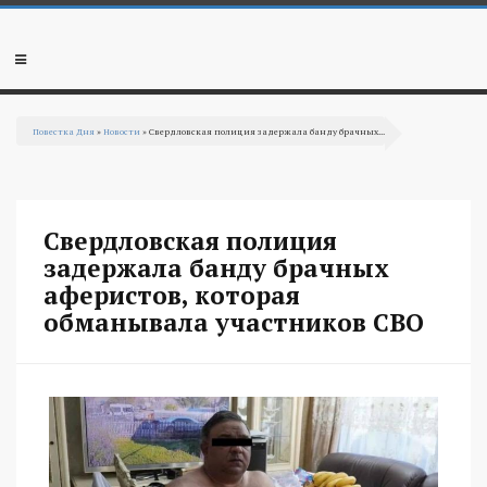
Перейти к основному содержанию
Мобильное
меню
Повестка Дня
»
Новости
» Свердловская полиция задержала банду брачных...
Вы здесь
Свердловская полиция
задержала банду брачных
аферистов, которая
обманывала участников СВО