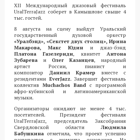
XII Международный джазовый фестиваль
UralTerraJazz соберет в Камышлове свыше 4
тыс. гостей.
8 августа на сцену выйдут Уральский
государственный духовой оркестр
«Уралбэнд», «Секстет двух столиц», Ирина
Макарова, Макс Юдин
и джаз-бэнд
Платона Газелериди
, квинтет
Антона
Зубарева
и
Олег Казанцев
, народный
артист России, пианист и
композитор
Даниил Крамер
вместе с
резидентами
EverJazz
. Завершит фестиваль
коллектив
Muchachos Band
с программой
афро-кубинской и латиноамериканской
музыки.
Организаторы ожидают не менее 4 тыс.
посетителей. Президент фестиваля
UralTerraJazz, председатель Заксобрания
Свердловской области
Людмила
Бабушкина
отметила, что проект успешно
развивается с момента основания. На