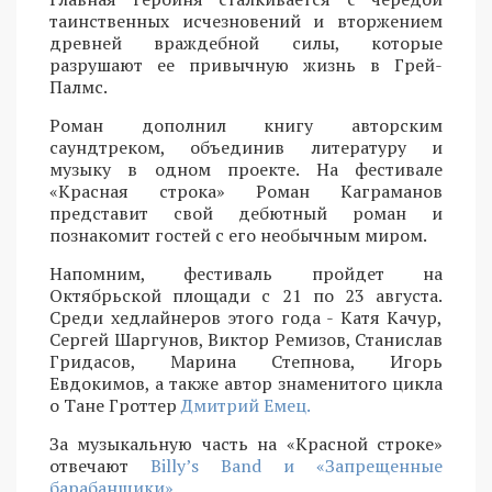
таинственных исчезновений и вторжением
древней враждебной силы, которые
разрушают ее привычную жизнь в Грей-
Палмс.
Роман дополнил книгу авторским
саундтреком, объединив литературу и
музыку в одном проекте. На фестивале
«Красная строка» Роман Каграманов
представит свой дебютный роман и
познакомит гостей с его необычным миром.
Напомним, фестиваль пройдет на
Октябрьской площади с 21 по 23 августа.
Среди хедлайнеров этого года - Катя Качур,
Сергей Шаргунов, Виктор Ремизов, Станислав
Гридасов, Марина Степнова, Игорь
Евдокимов, а также автор знаменитого цикла
о Тане Гроттер
Дмитрий Емец.
За музыкальную часть на «Красной строке»
отвечают
Billy’s Band и «Запрещенные
барабанщики»
.